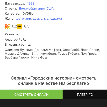
больших городах. Каждая серия окутывает атмосферой
Дата выхода:
1993
свободы и экспериментов, не отпуская зрителя своей
Страна:
Великобритания
,
США
интригой – будь то скрытые тайны прошлого или
Качество:
DVDRip
неожиданные повороты в жизнях героев.
Жанр:
детектив
,
драма
,
мелодрама
6.2
8.3
Режиссер:
Аластер Рейд
В главных ролях:
Олимпия Дукакис, Дональд Моффет, Хлоя Уэбб, Лора Линни,
Маркус Д’Амико, Билл Кэмпбелл, Томас Гибсон, Пол Гросс,
Барбара Гэррик, Нина Фош
Сериал «Городские истории» смотреть
онлайн в качестве HD бесплатно
СМОТРЕТЬ ОНЛАЙН
ПЛЕЕР #2