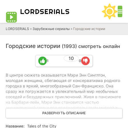
LORD
SERIALS
LORDSERIALS
»
Зарубежные сериалы
»
Городские истории
Городские истории
(1993) смотреть онлайн
10
1
0
В центре сюжета оказывается Мэри Энн Синглтон,
молодая женщина, сбегающая от консерватизма родного
городка в яркий, многообразный Сан-Франциско. Она
сразу же погружается в увлекательный мир необычных
соседей и безудержных приключений. Живя в пансионате
на Барбари-лейн, Мэри Энн становится частью
эксцентричной семьи под предводительством мудрой и
загадочной миссис Мадригал. Сериал мастерски
РАЗВЕРНУТЬ ОПИСАНИЕ
балансирует между драмой и комедией, представляя
свежий взгляд на дружбу, любовь и обретение себя в
Название:
Tales of the City