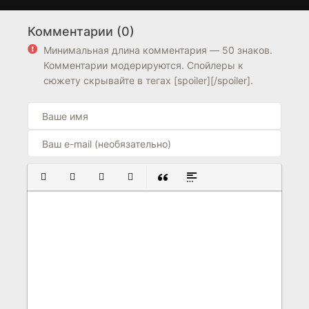
Плохой путь
Любовь отстой
1 сезон
1 сезон
Комментарии (0)
5.0
5.8
5.6
Минимальная длина комментария — 50 знаков.
Комментарии модерируются. Спойлеры к
сюжету скрывайте в тегах [spoiler][/spoiler].
ПОЛУЖИРНЫЙ
КУРСИВ
ПОДЧЕРКНУТЫЙ
ЗАЧЕРКНУТЫЙ
ВСТАВКА ЦИТАТЫ
ВСТАВКА СПОЙЛЕРА