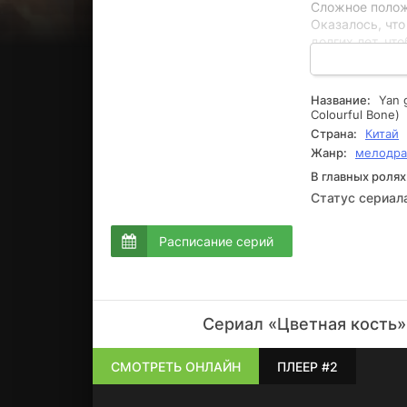
Сложное полож
Оказалось, что
долгих лет, чт
главой государ
подняться. Гла
Он должен не 
Название:
Yan 
государственн
Colourful Bone)
политику на но
Страна:
Китай
интересной ис
Жанр:
мелодр
сериалов с фа
В главных ролях
Статус сериал
Расписание серий
Сериал «Цветная кость»
СМОТРЕТЬ ОНЛАЙН
ПЛЕЕР #2