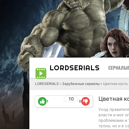
LORD
SERIALS
СЕРИАЛЫ
LORDSERIALS
»
Зарубежные сериалы
»
Цветная кость
Цветная к
10
1
0
Уход правителя
власти и мог о
проблемами и т
трона, но и в 