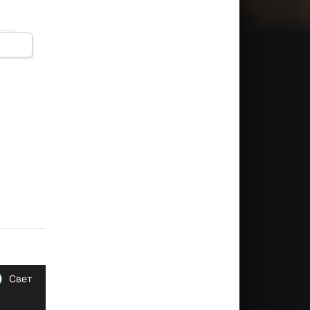
тать
обна
гере.
ских
Свет