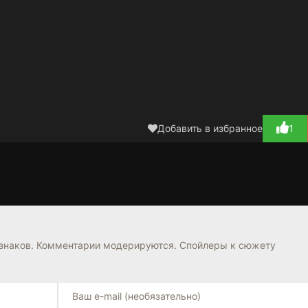
Добавить в избранное
1
Твоя очередь
РПГ недвижимость
24
1 сезон
1 сезон
7.1
6.3
знаков. Комментарии модерируются. Спойлеры к сюжету