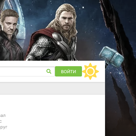
ВОЙТИ
вал
с
круг