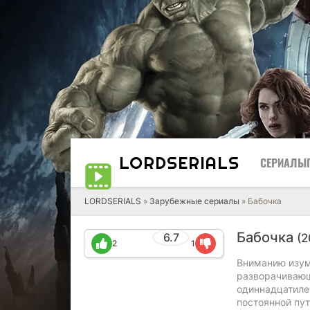
LORD
SERIALS
СЕРИАЛЫ
LORDSERIALS
»
Зарубежные сериалы
»
Бабочка
Бабочка
6.7
(2
2
1
Вниманию изум
разворачивающ
одиннадцатилет
постоянной пут