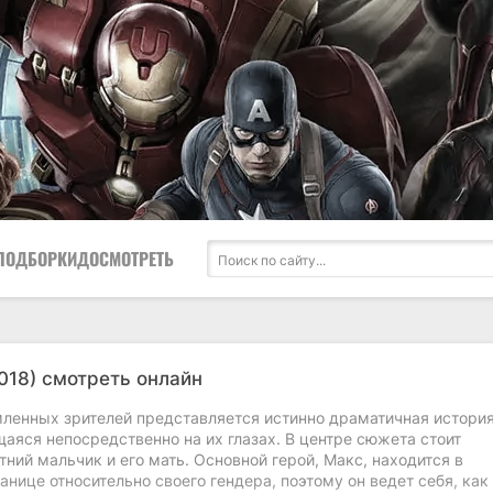
ПОДБОРКИ
ДОСМОТРЕТЬ
018) смотреть онлайн
ленных зрителей представляется истинно драматичная история
аяся непосредственно на их глазах. В центре сюжета стоит
ний мальчик и его мать. Основной герой, Макс, находится в
анице относительно своего гендера, поэтому он ведет себя, как