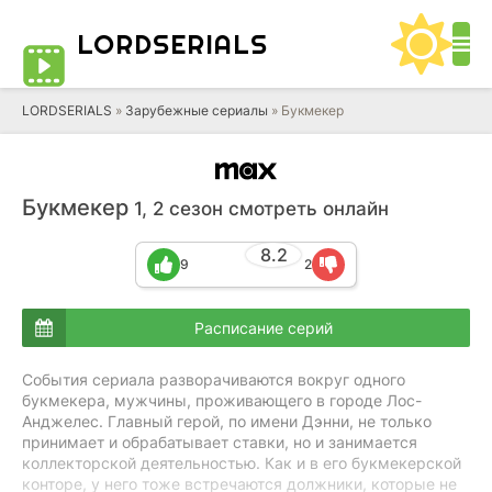
LORD
SERIALS
LORDSERIALS
»
Зарубежные сериалы
»
Букмекер
Букмекер
1, 2 сезон смотреть онлайн
8.2
9
2
Расписание серий
События сериала разворачиваются вокруг одного
букмекера, мужчины, проживающего в городе Лос-
Анджелес. Главный герой, по имени Дэнни, не только
принимает и обрабатывает ставки, но и занимается
коллекторской деятельностью. Как и в его букмекерской
конторе, у него тоже встречаются должники, которые не