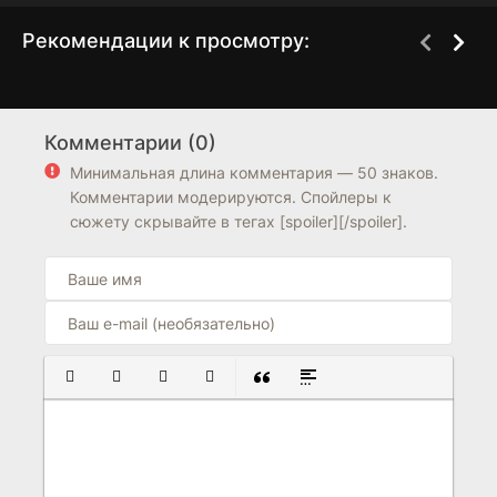
Рекомендации к просмотру:
Правосудие:
Убийство в заливе
1 сезон
4 сезон
Первобытный город
Комментарии (0)
6.6
7.1
6.4
7.3
Минимальная длина комментария — 50 знаков.
Комментарии модерируются. Спойлеры к
сюжету скрывайте в тегах [spoiler][/spoiler].
ПОЛУЖИРНЫЙ
КУРСИВ
ПОДЧЕРКНУТЫЙ
ЗАЧЕРКНУТЫЙ
ВСТАВКА ЦИТАТЫ
ВСТАВКА СПОЙЛЕРА