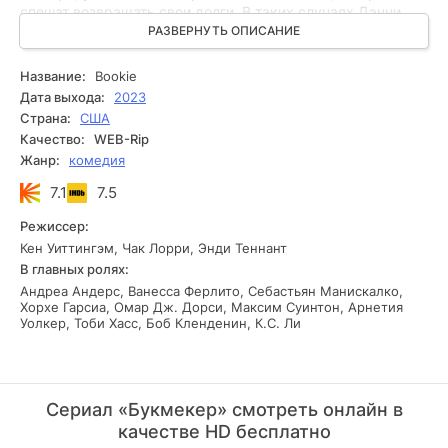
спешат возвращать свои долги. В таких случаях Дэнни
всегда обращается за поддержкой к своему близкому
РАЗВЕРНУТЬ ОПИСАНИЕ
другу Рэю. Сериал Букмекер создан творцами
популярных хитов, таких как Два с половиной человека и
Название:
Bookie
Теория большого взрыва.
Дата выхода:
2023
Страна:
США
Качество:
WEB-Rip
Жанр:
комедия
7.1
7.5
Режиссер:
Кен Уиттингэм, Чак Лорри, Энди Теннант
В главных ролях:
Андреа Андерс, Ванесса Ферлито, Себастьян Манискалко,
Хорхе Гарсиа, Омар Дж. Дорси, Максим Суинтон, Арнетия
Уолкер, Тоби Хасс, Боб Кленденин, К.С. Ли
Сериал «Букмекер» смотреть онлайн в
качестве HD бесплатно