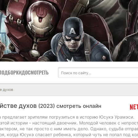
ПОДБОРКИ
ДОСМОТРЕТЬ
е духов
уйстве духов
(2023) смотреть онлайн
 предлагает зрителям погрузиться в историю Юсукэ Урамэси.
этой истории – настоящий двоечник. Молодой человек с непрос
ктером, не так просто с ним иметь дело. Однако, судьба отпра
роя, когда Юсукэ спасает ребенка, который чуть не попал под ко