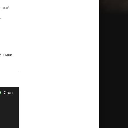
торый
и.
Сираиси
Свет