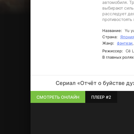
автомобиля. Тр
выбирают силь
расследует дел
противостоять 
Название:
Yu y
Страна:
Япони
Жанр:
фэнтези
Режиссер:
Сё Ц
В главных ролях
Сериал «Отчёт о буйстве ду
СМОТРЕТЬ ОНЛАЙН
ПЛЕЕР #2