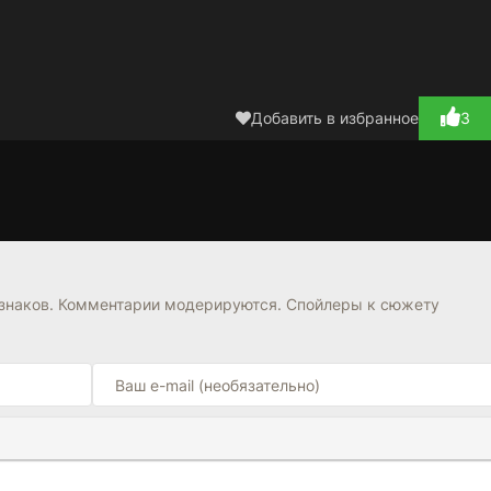
Добавить в избранное
3
Ваззрок
Этот парень не
1 сезон
1 сезон
ов
милый
4.0
6.4
6.8
знаков. Комментарии модерируются. Спойлеры к сюжету
Ы
ПОЙЛЕРА