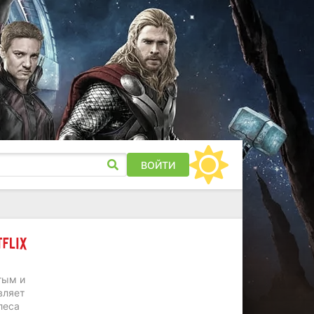
ВОЙТИ
тым и
вляет
леса