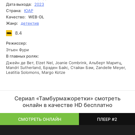
захватывающее расследование, действия которого
Дата выхода:
2023
постепенно раскрывают безумство, затаившееся вокруг, и
Страна:
ЮАР
жизнь всех учеников элитной школы находится на грани
Качество:
WEB-DL
разрушения.
Жанр:
детектив
8.4
Режиссер:
Этьен Фури
В главных ролях:
Джейн де Вет, Elzet Nel, Joanie Combrink, Альберт Маритц,
Mandri Sutherland, Брэден Байс, Стайан Бэм, Zandelle Meyer,
Leatitia Solomons, Margo Kotze
Сериал «Тамбурмажоретки» смотреть
онлайн в качестве HD бесплатно
СМОТРЕТЬ ОНЛАЙН
ПЛЕЕР #2