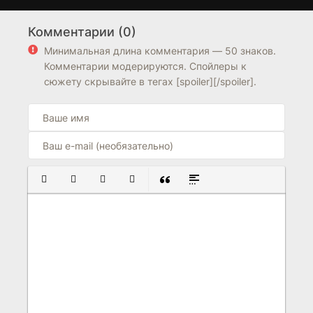
Я Луна
Останется только
1 сезон
1 сезон
одна Юрико
Комментарии (0)
7.5
6.7
Минимальная длина комментария — 50 знаков.
Комментарии модерируются. Спойлеры к
сюжету скрывайте в тегах [spoiler][/spoiler].
ПОЛУЖИРНЫЙ
КУРСИВ
ПОДЧЕРКНУТЫЙ
ЗАЧЕРКНУТЫЙ
ВСТАВКА ЦИТАТЫ
ВСТАВКА СПОЙЛЕРА