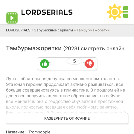
LORD
SERIALS
LORDSERIALS
»
Зарубежные сериалы
»
Тамбурмажоретки
Тамбурмажоретки
(2023) смотреть онлайн
5
1
1
Луна – обаятельная девушка со множеством талантов.
Эта юная героиня продолжает активно развиваться, все
больше совершенствуясь в гимнастике. В прошлом ей не
довелось получить адекватное образование, но сейчас
все меняется: она с гордостью обучается в престижной
школе, полностью посвящая себя любимому занятию.
Близкая круг друзей Луны впечатляет и впечатляет: к ней
примыкают талантливые музыканты и энергичные
РАЗВЕРНУТЬ ОПИСАНИЕ
чирлидерши. Однако, когда одна из представительниц
этой кампании обнаруживается мертвой, начинается
Название:
Trompoppie