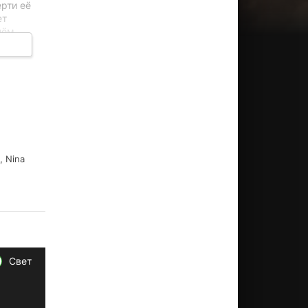
ерти её
ет
нём
ка,
арень
, Nina
Свет