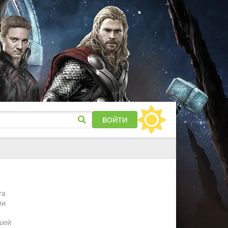
ВОЙТИ
та
ми
шей