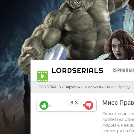
LORD
SERIALS
СЕРИАЛЫ
LORDSERIALS
»
Зарубежные сериалы
»
Мисс Правда
Мисс Пра
8.3
5
1
Сюжет повеству
пропитана стр
людьми, кажды
несмотря на бо