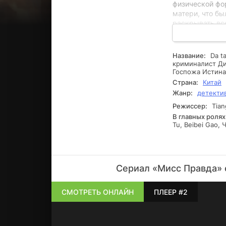
физической фор
матери, что б
раскрывать вс
становятся всё
который сначал
будет играть в
Название:
Da t
представить. 
криминалист Дин
Госпожа Истина
Страна:
Китай
Жанр:
детекти
Режиссер:
Tian
В главных ролях
Tu, Beibei Gao,
Сериал «Мисс Правда» 
СМОТРЕТЬ ОНЛАЙН
ПЛЕЕР #2