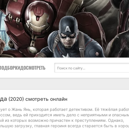
ПОДБОРКИ
ДОСМОТРЕТЬ
вда
(2020) смотреть онлайн
ет о Жань Янь, которая работает детективом. Её тяжёлая рабо
ессом, ведь ей приходится иметь дело с неприятными и опасны
й из которых возможно причастен к преступлениям. Однако,
льшую загрузку, главная героиня всегда старается быть в хоро