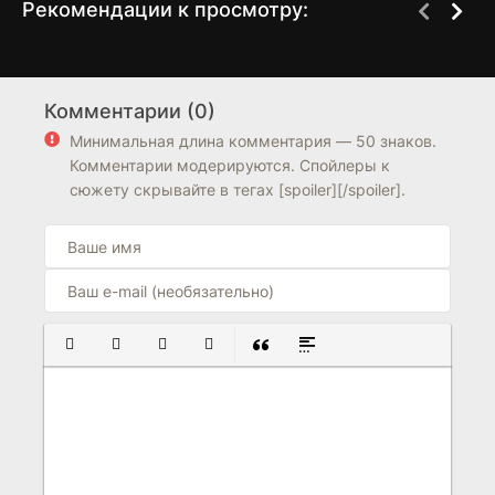
Рекомендации к просмотру:
Другое Будущее
Битва через 5 секунд
1 сезон
1 сезон
после встречи
Комментарии (0)
6.6
6.7
Минимальная длина комментария — 50 знаков.
Комментарии модерируются. Спойлеры к
сюжету скрывайте в тегах [spoiler][/spoiler].
ПОЛУЖИРНЫЙ
КУРСИВ
ПОДЧЕРКНУТЫЙ
ЗАЧЕРКНУТЫЙ
ВСТАВКА ЦИТАТЫ
ВСТАВКА СПОЙЛЕРА