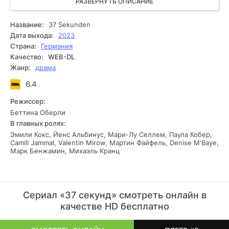
угрозы пропитывает каждый эпизод, перенося зрителей в
РАЗВЕРНУТЬ ОПИСАНИЕ
мир технологических интриг и психологических драм.
Столкнувшись с цифровыми противостояниями и
Название:
37 Sekunden
сложными моральными дилеммами, Феликс вынужден
Дата выхода:
2023
не только бороться за правду, но и переосмыслить
Страна:
Германия
собственную идентичность в современном мире, где за
Качество:
WEB-DL
каждым углом может скрываться невидимый враг.
Жанр:
драма
6.4
Режиссер:
Беттина Оберли
В главных ролях:
Эмили Кокс, Йенс Альбинус, Мари-Лу Селлем, Паула Кобер,
Camill Jammal, Valentin Mirow, Мартин Файфель, Denise M'Baye,
Марк Бенжамин, Михаэль Кранц
Сериал «37 секунд» смотреть онлайн в
качестве HD бесплатно