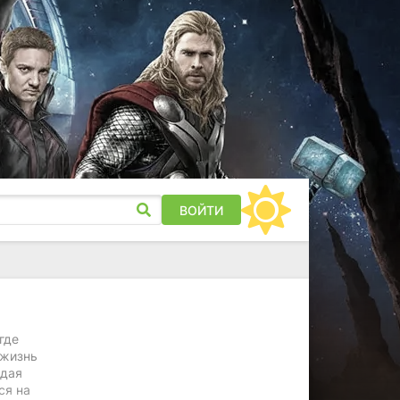
ВОЙТИ
где
 жизнь
ждая
ся на