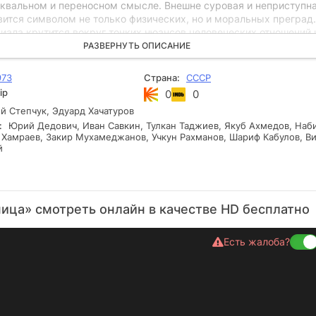
уквальном и переносном смысле. Внешне суровая и неприступн
вится символом не только физических, но и моральных преград.
иала крутится вокруг тонких нюансов человеческих отношений 
 обстоятельств, которые держат зрителя в напряжении. Здесь,
РАЗВЕРНУТЬ ОПИСАНИЕ
пределяется не только картой, но и человеческой совестью, ин
го пика.
973
Страна:
СССР
ip
0
0
 Степчук, Эдуард Хачатуров
:
Юрий Дедович, Иван Савкин, Тулкан Таджиев, Якуб Ахмедов, Наб
к Хамраев, Закир Мухамеджанов, Учкун Рахманов, Шариф Кабулов, В
й
ица» смотреть онлайн в качестве HD бесплатно
Есть жалоба?