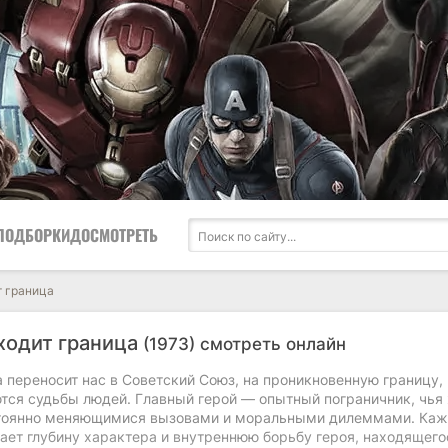
ПОДБОРКИ
ДОСМОТРЕТЬ
т граница
ходит граница
(1973) смотреть онлайн
переносит нас в Советский Союз, на проникновенную границу, 
ются судьбы людей. Главный герой — опытный пограничник, чья
стоянно меняющимися вызовами и моральными дилеммами. Ка
ает глубину характера и внутреннюю борьбу героя, находящего