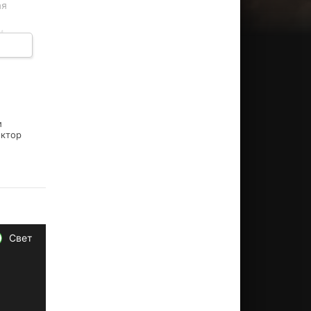
ая
и
 где
трига
и
иктор
Свет