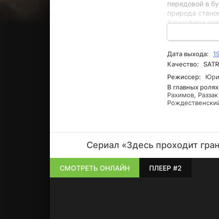
передовой в б
природа стано
Атмосфера сер
непредвиденных
каждая линия о
достигает свое
Дата выхода:
1
Качество:
SATR
Режиссер:
Юрий
В главных ролях
Рахимов, Разза
Рождественски
Сериал «Здесь проходит гран
СМОТРЕТЬ ОНЛАЙН
ПЛЕЕР #2