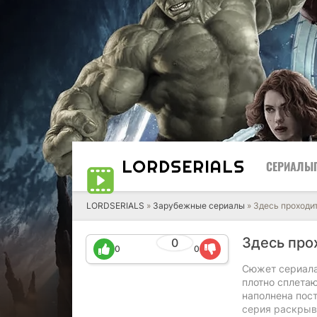
LORD
SERIALS
СЕРИАЛЫ
LORDSERIALS
»
Зарубежные сериалы
»
Здесь проходи
Здесь про
0
0
0
Сюжет сериала 
плотно сплета
наполнена по
серия раскрыв