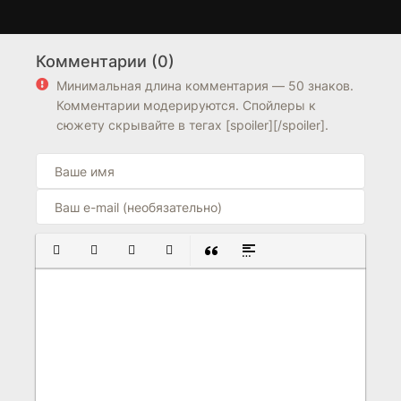
Озеро ста духов
Взгляд в будущее...
1 сезон
1 сезон
Комментарии (0)
5.5
Минимальная длина комментария — 50 знаков.
Комментарии модерируются. Спойлеры к
сюжету скрывайте в тегах [spoiler][/spoiler].
ПОЛУЖИРНЫЙ
КУРСИВ
ПОДЧЕРКНУТЫЙ
ЗАЧЕРКНУТЫЙ
ВСТАВКА ЦИТАТЫ
ВСТАВКА СПОЙЛЕРА