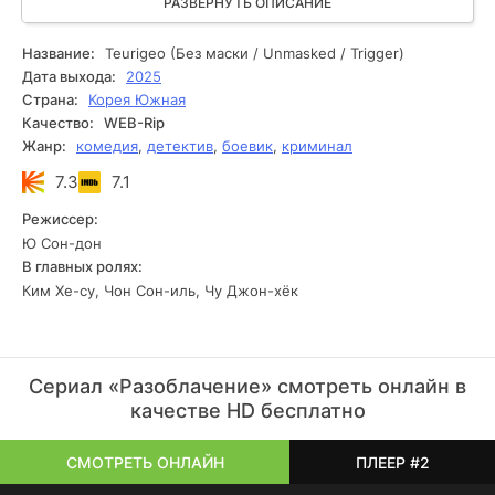
каждой серией. Темная палитра городских пейзажей и
РАЗВЕРНУТЬ ОПИСАНИЕ
музыкальные акценты подчёркивают мрачность его пути.
Сочетание динамичных сюжетных поворотов и глубоких
Название:
Teurigeo (Без маски / Unmasked / Trigger)
психологических портретов персонажей не оставит
Дата выхода:
2025
равнодушным любителей остросюжетных триллеров.
Страна:
Корея Южная
Возможность узнать цену правды привлекает и
Качество:
WEB-Rip
заставляет задуматься.
Жанр:
комедия
,
детектив
,
боевик
,
криминал
7.3
7.1
Режиссер:
Ю Сон-дон
В главных ролях:
Ким Хе-су, Чон Сон-иль, Чу Джон-хёк
Сериал «Разоблачение» смотреть онлайн в
качестве HD бесплатно
СМОТРЕТЬ ОНЛАЙН
ПЛЕЕР #2