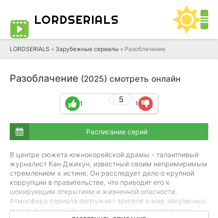
LORD
SERIALS
LORDSERIALS
»
Зарубежные сериалы
»
Разоблачение
Разоблачение
(2025) смотреть онлайн
5
1
1
Расписание серий
В центре сюжета южнокорейской драмы - талантливый
журналист Кан Джихун, известный своим непримиримым
стремлением к истине. Он расследует дело о крупной
коррупции в правительстве, что приводит его к
шокирующим открытиям и жизненной опасности.
Атмосфера сериала погружает зрителя в мир закулисных
интриг и моральных дилемм, создавая напряжение с