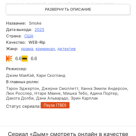
пожарах почти всё, но про себя молчит. У них мало
общего, доверия друг к другу — ещё меньше, но выбора
РАЗВЕРНУТЬ ОПИСАНИЕ
нет. Нужно работать вместе. Время уходит, а поджигатели
действуют всё наглее. И пока одни играют с огнём,
Название:
Smoke
другим придётся разобраться не только в чужих мотивах,
Дата выхода:
2025
но и в своих собственных призраках.
Страна:
США
Качество:
WEB-Rip
Жанр:
драма
,
криминал
,
детектив
6.6
6.6
Режиссер:
Джим МакКэй, Кари Скогланд
В главных ролях:
Тэрон Эджертон, Джерни Смоллетт, Ханна Эмили Андерсон,
Люк Росслер, Нтаре Мвине, Мишка Тебо, Адина Портер,
Дакота Долби, Дэни Альварадо, Эрин Карплак
Пауза (TBD)
Статус сериала:
Сериал «Дым» смотреть онлайн в качестве