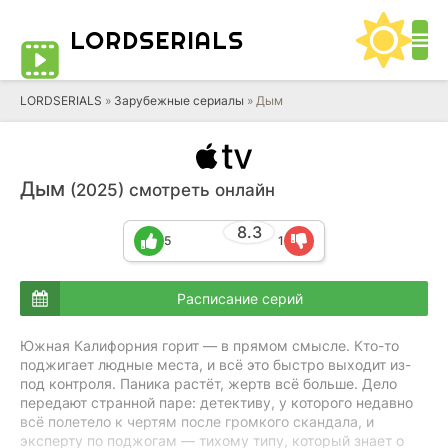
LORD
SERIALS
LORDSERIALS
»
Зарубежные сериалы
»
Дым
Дым
(2025) смотреть онлайн
8.3
5
1
Расписание серий
Южная Калифорния горит — в прямом смысле. Кто-то
поджигает людные места, и всё это быстро выходит из-
под контроля. Паника растёт, жертв всё больше. Дело
передают странной паре: детективу, у которого недавно
всё полетело к чертям после громкого скандала, и
эксперту по поджогам — тихому типу, который знает о