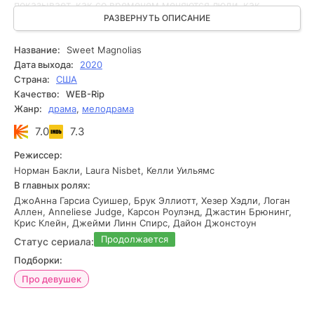
показывает, как со временем меняются люди, как
взросление и обстоятельства могут повлиять на
РАЗВЕРНУТЬ ОПИСАНИЕ
отношения, но при этом сделать их только прочнее. В
мире провинциального городка именно эта дружба
Название:
Sweet Magnolias
становится для них главной опорой и источником сил.
Дата выхода:
2020
Страна:
США
Качество:
WEB-Rip
Жанр:
драма
,
мелодрама
7.0
7.3
Режиссер:
Норман Бакли, Laura Nisbet, Келли Уильямс
В главных ролях:
ДжоАнна Гарсиа Суишер, Брук Эллиотт, Хезер Хэдли, Логан
Аллен, Anneliese Judge, Карсон Роулэнд, Джастин Брюнинг,
Крис Клейн, Джейми Линн Спирс, Дайон Джонстоун
Продолжается
Статус сериала:
Подборки:
Про девушек