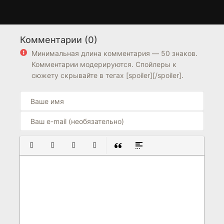
Фабрика кукол
Айрис
1 сезон
2 сезон
Комментарии (0)
5.8
5.7
7.9
7.7
Минимальная длина комментария — 50 знаков.
Комментарии модерируются. Спойлеры к
сюжету скрывайте в тегах [spoiler][/spoiler].
ПОЛУЖИРНЫЙ
КУРСИВ
ПОДЧЕРКНУТЫЙ
ЗАЧЕРКНУТЫЙ
ВСТАВКА ЦИТАТЫ
ВСТАВКА СПОЙЛЕРА