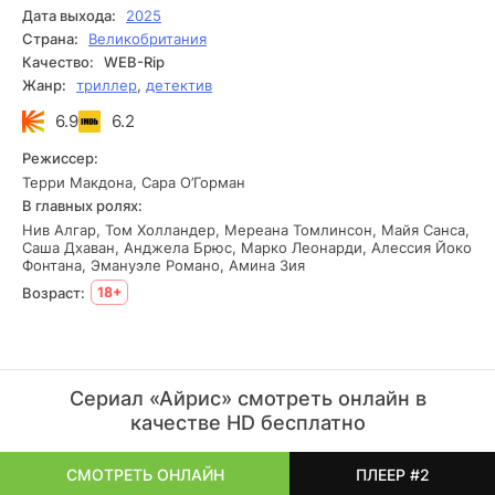
унося с собой украденный ключ и меняя личность.
Дата выхода:
2025
Однако от тени прошлого не уйти — Айрис становится
Страна:
Великобритания
мишенью в мире, где каждое движение отслеживается, а
Качество:
WEB-Rip
правда дороже жизни.
Жанр:
триллер
,
детектив
6.9
6.2
Режиссер:
Терри Макдона, Сара О’Горман
В главных ролях:
Нив Алгар, Том Холландер, Мереана Томлинсон, Майя Санса,
Саша Дхаван, Анджела Брюс, Марко Леонарди, Алессия Йоко
Фонтана, Эмануэле Романо, Амина Зия
Возраст:
18+
Сериал «Айрис» смотреть онлайн в
качестве HD бесплатно
СМОТРЕТЬ ОНЛАЙН
ПЛЕЕР #2