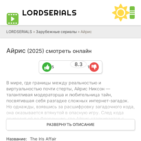
LORD
SERIALS
LORDSERIALS
»
Зарубежные сериалы
»
Айрис
Айрис
(2025) смотреть онлайн
8.3
5
1
В мире, где границы между реальностью и
виртуальностью почти стерты, Айрис Никсон —
талантливая модераторша и любительница тайн,
посвятившая себя разгадке сложных интернет-загадок.
Но однажды, взявшись за расшифровку загадочного кода,
она оказывается втянутой в опасную игру. След кода
приводит её во Флоренцию, где Айрис сталкивается с
харизматичным и опасным бизнесменом Кэмероном
РАЗВЕРНУТЬ ОПИСАНИЕ
Бэком. Понимая, что раскрытие секрета может
обернуться катастрофой, девушка бежит на Сардинию,
Название:
The Iris Affair