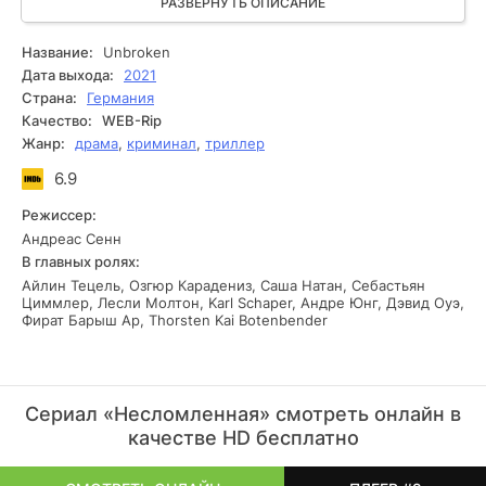
позволить такому происшествию остаться без внимания.
РАЗВЕРНУТЬ ОПИСАНИЕ
Она намерена найти своего ребенка и вспомнить, что
произошло с ней за это время. Героиня полагает, что
Название:
Unbroken
данное происшествие является злодеянием одного из
Дата выхода:
2021
преступников, с которым ей приходилось иметь дело во
Страна:
Германия
время расследований.
Качество:
WEB-Rip
Жанр:
драма
,
криминал
,
триллер
6.9
Режиссер:
Андреас Сенн
В главных ролях:
Айлин Тецель, Озгюр Карадениз, Саша Натан, Себастьян
Циммлер, Лесли Молтон, Karl Schaper, Андре Юнг, Дэвид Оуэ,
Фират Барыш Ар, Thorsten Kai Botenbender
Сериал «Несломленная» смотреть онлайн в
качестве HD бесплатно