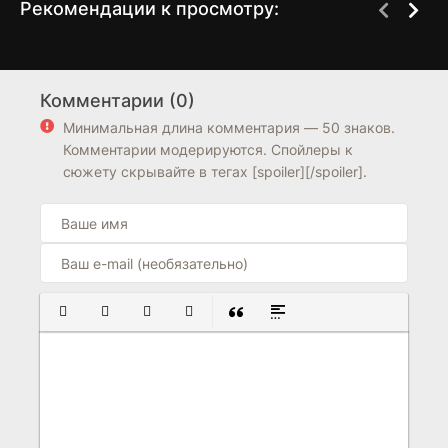
Рекомендации к просмотру:
Запах ребенка
Прах к праху
1 сезон
3 сезон
Комментарии (0)
5.3
7.8
8.1
Минимальная длина комментария — 50 знаков.
Комментарии модерируются. Спойлеры к
сюжету скрывайте в тегах [spoiler][/spoiler].
ПОЛУЖИРНЫЙ
КУРСИВ
ПОДЧЕРКНУТЫЙ
ЗАЧЕРКНУТЫЙ
ВСТАВКА ЦИТАТЫ
ВСТАВКА СПОЙЛЕРА