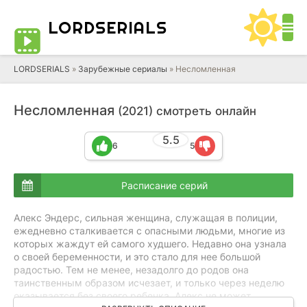
LORD
SERIALS
LORDSERIALS
»
Зарубежные сериалы
»
Несломленная
Несломленная
(2021) смотреть онлайн
5.5
6
5
Расписание серий
Алекс Эндерс, сильная женщина, служащая в полиции,
ежедневно сталкивается с опасными людьми, многие из
которых жаждут ей самого худшего. Недавно она узнала
о своей беременности, и это стало для нее большой
радостью. Тем не менее, незадолго до родов она
таинственным образом исчезает, и только через неделю
оказывается без своего ребенка. Алекс не может