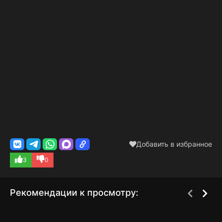
Добавить в избранное
3
0
Рекомендации к просмотру:
Сигнал
Подружки
1 сезон
1 сезон