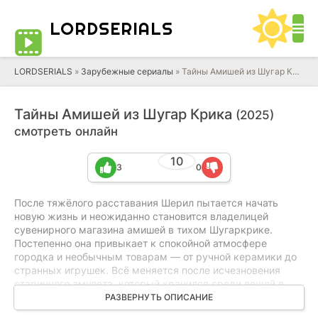
LORD
SERIALS
LORDSERIALS
»
Зарубежные сериалы
»
Тайны Амишей из Шугар Крика
Тайны Амишей из Шугар Крика
(2025)
смотреть онлайн
10
3
0
После тяжёлого расставания Шерил пытается начать
новую жизнь и неожиданно становится владелицей
сувенирного магазина амишей в тихом Шугаркрике.
Постепенно она привыкает к спокойной атмосфере
городка и необычным товарам — от ручной керамики до
странных игрушек. Всё меняется после исчезновения
старинного амулета, который хранился среди вещей в
магазине. Понимая, что за кражей скрывается нечто
РАЗВЕРНУТЬ ОПИСАНИЕ
большее, Шерил обращается за помощью к Наоми и Леви.