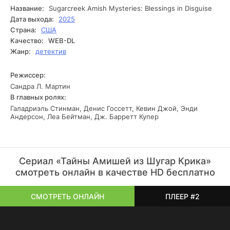
Вместе они начинают разбираться в произошедшем и
Название:
Sugarcreek Amish Mysteries: Blessings in Disguise
сталкиваются с тайнами прошлого, которые до сих пор
Дата выхода:
2025
влияют на жителей Шугаркрика.
Страна:
США
Качество:
WEB-DL
Жанр:
детектив
Режиссер:
Сандра Л. Мартин
В главных ролях:
Галадриэль Стинман, Денис Госсетт, Кевин Джой, Энди
Андерсон, Леа Бейтман, Дж. Барретт Купер
Сериал «Тайны Амишей из Шугар Крика»
смотреть онлайн в качестве HD бесплатно
СМОТРЕТЬ ОНЛАЙН
ПЛЕЕР #2