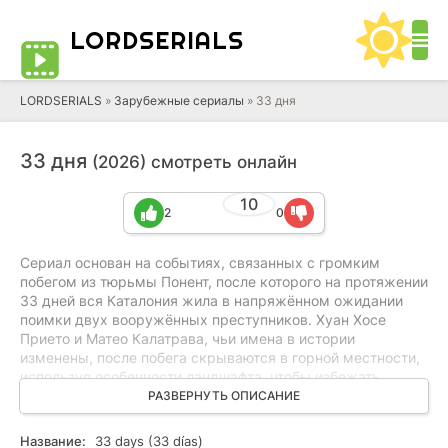
LORD
SERIALS
LORDSERIALS
»
Зарубежные сериалы
»
33 дня
33 дня
(2026) смотреть онлайн
10
2
0
Сериал основан на событиях, связанных с громким
побегом из тюрьмы Понент, после которого на протяжении
33 дней вся Каталония жила в напряжённом ожидании
поимки двух вооружённых преступников. Хуан Хосе
Прието и Матео Калатрава, чьи имена в истории
изменены, после побега скрываются в горной местности,
используя особенности ландшафта, чтобы избежать
задержания. В это время полиция и другие силовые
РАЗВЕРНУТЬ ОПИСАНИЕ
структуры проводят масштабную операцию с
блокпостами, воздушным наблюдением и
Название:
33 days (33 días)