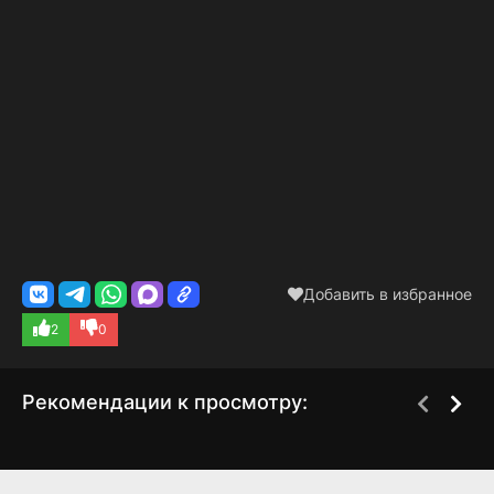
Добавить в избранное
2
0
Рекомендации к просмотру:
Пять дней после
Короли побега
1 сезон
2 сезон
катастрофы