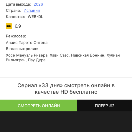
многочисленными поисковыми группами. Помимо
Дата выхода:
2026
противостояния беглецов и правоохранителей, история
Страна:
Испания
показывает отношения между самими преступниками,
Качество:
WEB-DL
которые, несмотря на различия характеров,
поддерживают друг друга и вместе пытаются выжить в
6.9
сложных условиях.
Режиссер:
Анаис Парето Онгена
В главных ролях:
Хосе Мануэль Ривера, Хави Саэс, Навсикая Боннин, Хулиан
Вильягран, Пау Дура
Сериал «33 дня» смотреть онлайн в
качестве HD бесплатно
СМОТРЕТЬ ОНЛАЙН
ПЛЕЕР #2