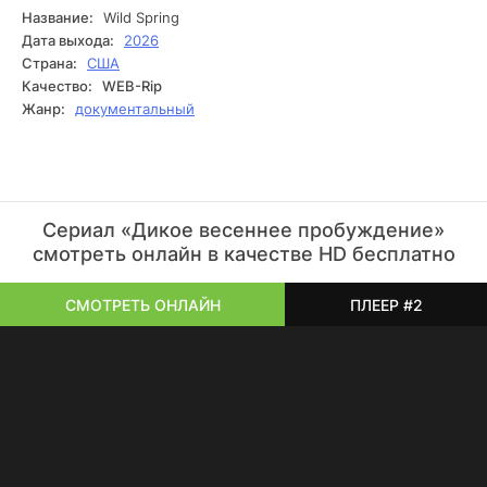
природе, так и суровую борьбу за выживание.
Название:
Wild Spring
Рассказчица Лиза Кей помогает лучше понять
Дата выхода:
2026
происходящее, раскрывая особенности поведения
Страна:
США
животных и изменения, которые приносит весенний сезон
Качество:
WEB-Rip
в разных частях мира.
Жанр:
документальный
Сериал «Дикое весеннее пробуждение»
смотреть онлайн в качестве HD бесплатно
СМОТРЕТЬ ОНЛАЙН
ПЛЕЕР #2