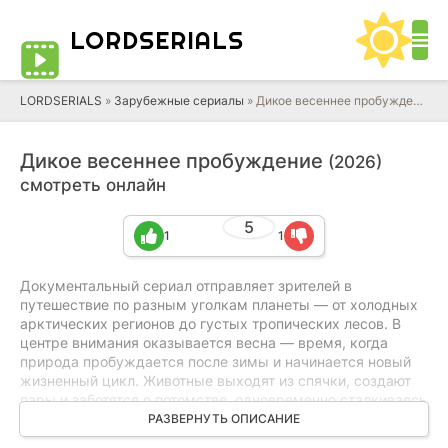
LORD
SERIALS
LORDSERIALS
»
Зарубежные сериалы
»
Дикое весеннее пробуждение
Дикое весеннее пробуждение
(2026)
смотреть онлайн
5
1
1
Документальный сериал отправляет зрителей в
путешествие по разным уголкам планеты — от холодных
арктических регионов до густых тропических лесов. В
центре внимания оказывается весна — время, когда
природа пробуждается после зимы и начинается новый
жизненный цикл. Животные выходят из спячки, создают
пары и заботятся о потомстве, одновременно сталкиваясь
с многочисленными испытаниями. Камеры показывают
РАЗВЕРНУТЬ ОПИСАНИЕ
как трогательные моменты семейной жизни в дикой