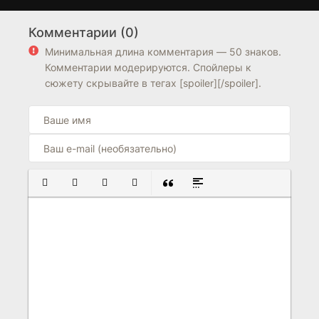
Анатомия зла
Железный человек
1 сезон
1 сезон
Комментарии (0)
7.7
5.5
6.3
Минимальная длина комментария — 50 знаков.
Комментарии модерируются. Спойлеры к
сюжету скрывайте в тегах [spoiler][/spoiler].
ПОЛУЖИРНЫЙ
КУРСИВ
ПОДЧЕРКНУТЫЙ
ЗАЧЕРКНУТЫЙ
ВСТАВКА ЦИТАТЫ
ВСТАВКА СПОЙЛЕРА