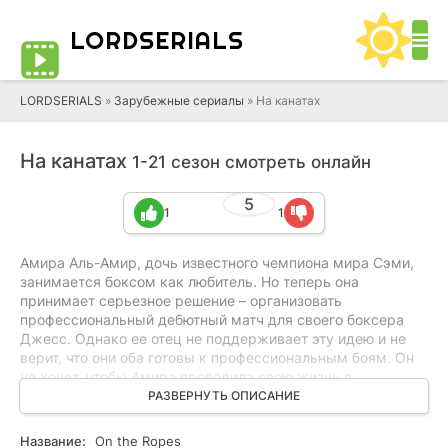
LORD
SERIALS
LORDSERIALS
»
Зарубежные сериалы
»
На канатах
На канатах
1-21 сезон смотреть онлайн
5
1
1
Амира Аль-Амир, дочь известного чемпиона мира Сэми,
занимается боксом как любитель. Но теперь она
принимает серьезное решение – организовать
профессиональный дебютный матч для своего боксера
Джесс. Однако ее отец не поддерживает эту идею и не
верит, что они оба готовы к профессиональным боям. Он
не хочет, чтобы Амира проводила свою жизнь в
боксерском зале. Но в один роковой момент, когда Джесс
РАЗВЕРНУТЬ ОПИСАНИЕ
оказывается прижат к канатам ринга, Сэми вмешивается.
Публичный спор между отцом и дочерью приводит к
Название:
On the Ropes