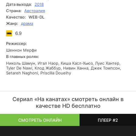
тому, что Сэми бьет судью и, как результат, теряет свою
Дата выхода:
2018
лицензию тренера. Теперь Сэми вынужден выбирать
Страна:
Австралия
между своими бойцами и семьей. Амира, столкнувшись с
Качество:
WEB-DL
такой ситуацией, принимает судьбоносное решение – она
Жанр:
драма
открывает собственный женский боксерский зал. Теперь
она готова полностью посвятить себя развитию бокса и
6.9
подготовке молодых талантливых боксеров.
Режиссер:
Шеннон Мерфи
В главных ролях:
Николь Шамун, Игал Наор, Киша Касл-Хьюз, Луис Хантер,
Tyler De Nawi, Клод Жаббур, Нивин Ханна, Джек Томпсон,
Setareh Naghoni, Priscilla Doueihy
Сериал «На канатах» смотреть онлайн в
качестве HD бесплатно
СМОТРЕТЬ ОНЛАЙН
ПЛЕЕР #2