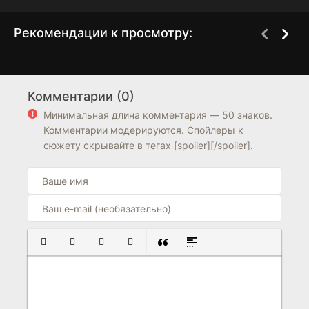
Рекомендации к просмотру:
Улица демонов
Список Ланъя
3 сезон
1 сезон
Комментарии (0)
7.8
7.0
8.9
8.9
Минимальная длина комментария — 50 знаков.
Комментарии модерируются. Спойлеры к
сюжету скрывайте в тегах [spoiler][/spoiler].
ПОЛУЖИРНЫЙ
КУРСИВ
ПОДЧЕРКНУТЫЙ
ЗАЧЕРКНУТЫЙ
ВСТАВКА ЦИТАТЫ
ВСТАВКА СПОЙЛЕРА