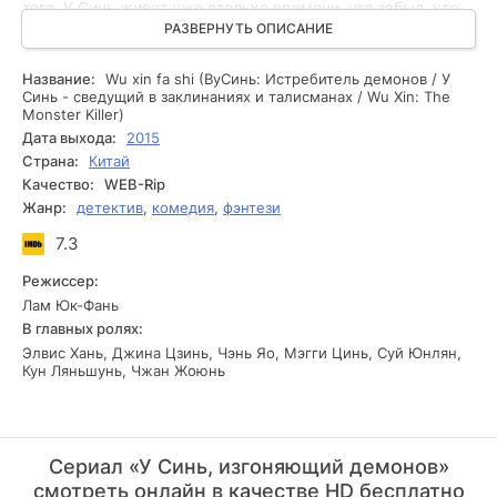
того, У Синь живет уже столько времени, что забыл, кто
он на самом деле. Существует вероятность, что он
РАЗВЕРНУТЬ ОПИСАНИЕ
человек, но главный герой не отрицает своего
демонического происхождения. Сюжет сериала
Название:
Wu xin fa shi (ВуСинь: Истребитель демонов / У
перенесет зрителей в эпоху династии Цин. В конце
Синь - сведущий в заклинаниях и талисманах / Wu Xin: The
концов, главный герой находит женщину среди смертных,
Monster Killer)
с которой он хотел бы прожить долгую и счастливую
Дата выхода:
2015
жизнь. У Синь уходит с ней в горы, чтобы вместе жить
Страна:
Китай
долго и счастливо, но вскоре, в период Китайской
Качество:
WEB-Rip
Республики, мужчине приходится вернуться в большой
Жанр:
детектив
,
комедия
,
фэнтези
мир, так как возлюбленная погибает. Главный герой
решает притвориться монахом, чтобы мирно жить на
7.3
земле, но вскоре он находит новое предназначение – как
бессмертный, он может сражаться с множеством
Режиссер:
демонов и монстров, которые захватили местность, поля
Лам Юк-Фань
и леса. Главный герой сталкивается с сильными
В главных ролях:
противниками, но они не знают его главной тайны, когда
Элвис Хань, Джина Цзинь, Чэнь Яо, Мэгги Цинь, Суй Юнлян,
вступают в битву с ним.
Кун Ляньшунь, Чжан Жоюнь
Сериал «У Синь, изгоняющий демонов»
смотреть онлайн в качестве HD бесплатно