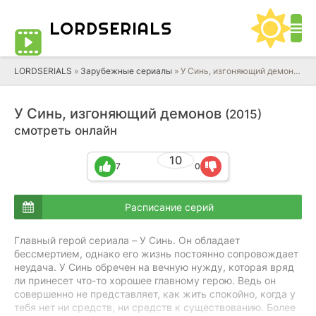
LORD
SERIALS
LORDSERIALS
»
Зарубежные сериалы
»
У Синь, изгоняющий демонов
У Синь, изгоняющий демонов
(2015)
смотреть онлайн
10
7
0
Расписание серий
Главный герой сериала – У Синь. Он обладает
бессмертием, однако его жизнь постоянно сопровождает
неудача. У Синь обречен на вечную нужду, которая вряд
ли принесет что-то хорошее главному герою. Ведь он
совершенно не представляет, как жить спокойно, когда у
тебя нет ни средств, ни средств к существованию. Более