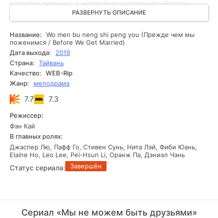
встретив девушку, в которую он настоящим образом
влюбился. Казалось бы, он готов провести оставшиеся
РАЗВЕРНУТЬ ОПИСАНИЕ
дни своей жизни рядом с ней. Однако, встреча двух
главных героев в самый неподходящий момент
Название:
Wo men bu neng shi peng you (Прежде чем мы
разрушает все. В середине подготовки к свадьбе эти два
поженимся / Before We Get Married)
персонажа влюбляются друг в друга, и это пересечение
Дата выхода:
2019
судеб приводит их к непредвиденным последствиям.
Страна:
Тайвань
Герои пытаются сохранить платонические чувства, но
Качество:
WEB-Rip
судьба имеет совершенно другие планы. С каждым днем
Жанр:
мелодрама
их чувства становятся сильнее, и главные персонажи уже
не знают, что делать дальше: их головы полны мыслей о
7.7
7.3
любви, предательстве и непонимании. Эта трогательная
драма рассказывает о разрушительных чувствах,
Режиссер:
которые способны сделать действующих героев
Фэн Кай
неповторимо счастливыми.
В главных ролях:
Джаспер Лю, Пафф Го, Стивен Сунь, Нита Лэй, Фиби Юань,
Elaine Ho, Leo Lee, Pei-Hsun Li, Оранж Па, Дэниэл Чэнь
Завершён
Статус сериала:
Сериал «Мы не можем быть друзьями»