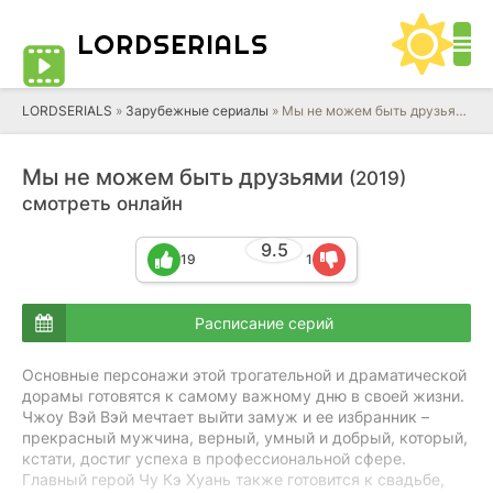
LORD
SERIALS
LORDSERIALS
»
Зарубежные сериалы
»
Мы не можем быть друзьями
Мы не можем быть друзьями
(2019)
смотреть онлайн
9.5
19
1
Расписание серий
Основные персонажи этой трогательной и драматической
дорамы готовятся к самому важному дню в своей жизни.
Чжоу Вэй Вэй мечтает выйти замуж и ее избранник –
прекрасный мужчина, верный, умный и добрый, который,
кстати, достиг успеха в профессиональной сфере.
Главный герой Чу Кэ Хуань также готовится к свадьбе,