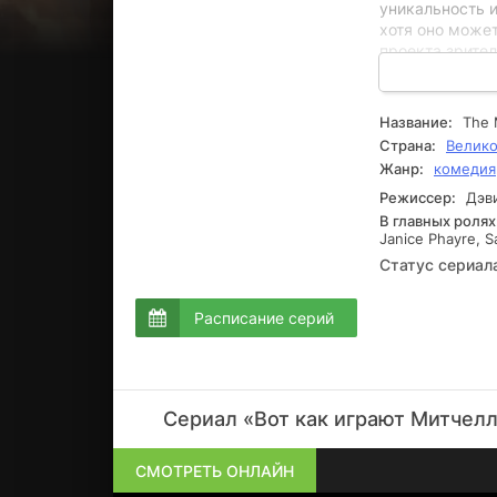
уникальность и
хотя оно може
проекта зрите
различных ситу
знакомая Оливи
Название:
The 
Страна:
Велико
Жанр:
комедия
Режиссер:
Дэви
В главных ролях
Janice Phayre, 
Статус сериал
Расписание серий
Сериал «Вот как играют Митчелл
СМОТРЕТЬ ОНЛАЙН