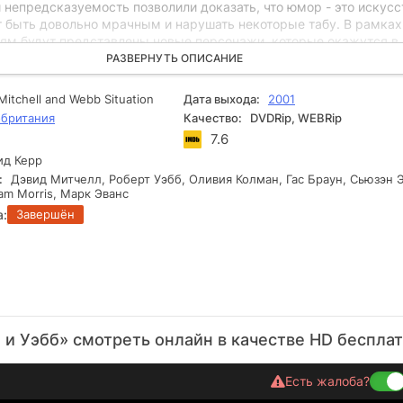
 непредсказуемость позволили доказать, что юмор - это искусс
т быть довольно мрачным и нарушать некоторые табу. В рамках
лям будут представлены новые персонажи, которые окажутся в
ациях и интересной обстановке. Естественно, им поможет стар
РАЗВЕРНУТЬ ОПИСАНИЕ
я Колман, без которой герои не смогут обойтись.
Mitchell and Webb Situation
Дата выхода:
2001
британия
Качество:
DVDRip, WEBRip
7.6
д Керр
:
Дэвид Митчелл, Роберт Уэбб, Оливия Колман, Гас Браун, Сьюзэн 
Sam Morris, Марк Эванс
а:
Завершён
 и Уэбб» смотреть онлайн в качестве HD беспла
Есть жалоба?