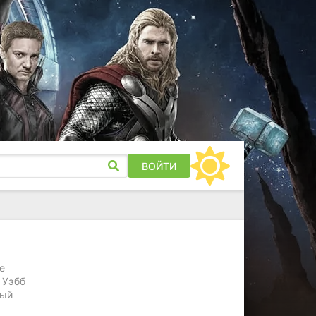
ВОЙТИ
е
 Уэбб
ный