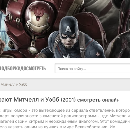
ПОДБОРКИ
ДОСМОТРЕТЬ
 Митчелл и Уэбб
грают Митчелл и Уэбб
(2001) смотреть онлайн
: игры юмора - это вытекающее из сериала ответвление, которо
одаря популярности знаменитой радиопрограммы, где Митчелл и
ателей своим хитрым и неожиданным диалогом. Этот комедий
ело назвать одним из лучших в мире Великобритании. Их