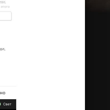
тво,
 этого
ая
Эрл,
тно
Свет