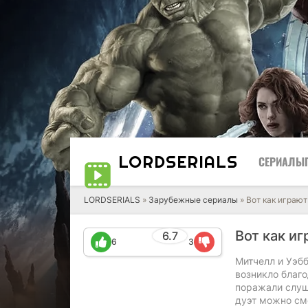
LORD
SERIALS
СЕРИАЛЫ
LORDSERIALS
»
Зарубежные сериалы
»
Вот как играют
Вот как и
6.7
6
3
Митчелл и Уэбб
возникло благ
поражали слуш
дуэт можно см