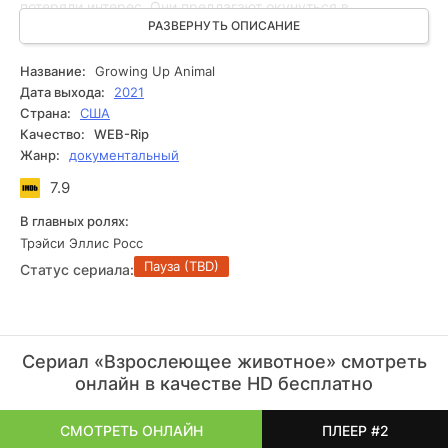
потеряли интерес. Они предлагают окунуться в
захватывающую историю о том, как детеныши проходят
РАЗВЕРНУТЬ ОПИСАНИЕ
свой путь, начиная от момента их зачатия, и заканчивая
формированием их родительской роли. Уникальная
Название:
Growing Up Animal
история о выживании в дикой природе захватит вас
Дата выхода:
2021
полностью во время просмотра всего этого
Страна:
США
документального сериала.
Качество:
WEB-Rip
Жанр:
документальный
7.9
В главных ролях:
Трэйси Эллис Росс
Пауза (TBD)
Статус сериала:
Сериал «Взрослеющее животное» смотреть
онлайн в качестве HD бесплатно
СМОТРЕТЬ ОНЛАЙН
ПЛЕЕР #2