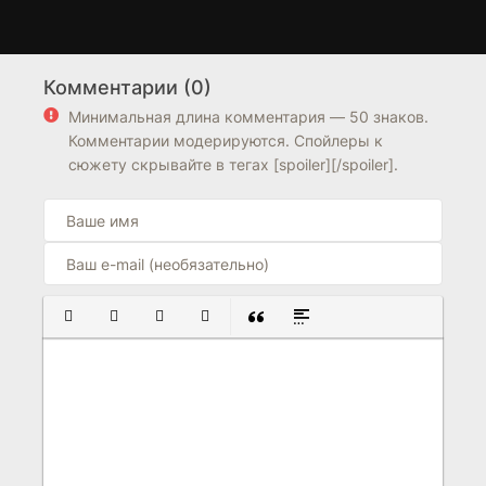
Кошатники
За пределами памяти
1 сезон
1 сезон
Комментарии (0)
6.6
6.3
Минимальная длина комментария — 50 знаков.
Комментарии модерируются. Спойлеры к
сюжету скрывайте в тегах [spoiler][/spoiler].
ПОЛУЖИРНЫЙ
КУРСИВ
ПОДЧЕРКНУТЫЙ
ЗАЧЕРКНУТЫЙ
ВСТАВКА ЦИТАТЫ
ВСТАВКА СПОЙЛЕРА