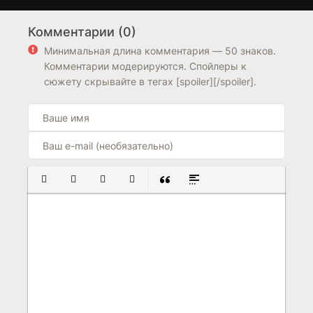
Туманный холм пяти
Ядерная семья
1 сезон
1 сезон
стихий
Комментарии (0)
5.0
4.9
7.8
8.3
Минимальная длина комментария — 50 знаков.
Комментарии модерируются. Спойлеры к
сюжету скрывайте в тегах [spoiler][/spoiler].
ПОЛУЖИРНЫЙ
КУРСИВ
ПОДЧЕРКНУТЫЙ
ЗАЧЕРКНУТЫЙ
ВСТАВКА ЦИТАТЫ
ВСТАВКА СПОЙЛЕРА