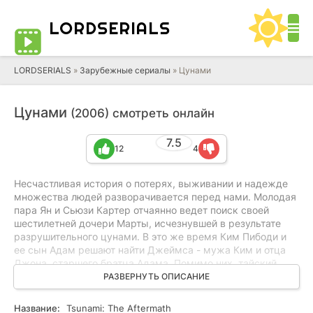
LORD
SERIALS
LORDSERIALS
»
Зарубежные сериалы
»
Цунами
Цунами
(2006) смотреть онлайн
7.5
12
4
Несчастливая история о потерях, выживании и надежде
множества людей разворачивается перед нами. Молодая
пара Ян и Сьюзи Картер отчаянно ведет поиск своей
шестилетней дочери Марты, исчезнувшей в результате
разрушительного цунами. В это же время Ким Пибоди и
ее сын Адам решают найти Джеймса - мужа Ким и отца
Джона, старшего братца Адама. Помимо них, тайский
официант Тхана борется с огромной потерей своей семьи
РАЗВЕРНУТЬ ОПИСАНИЕ
и всей деревни. Вся эта катастрофа не обошла стороной и
нескольких чиновников, которые пытаются разобраться в
Название:
Tsunami: The Aftermath