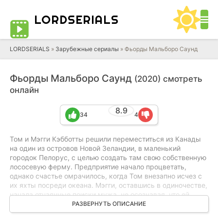
LORD
SERIALS
LORDSERIALS
»
Зарубежные сериалы
»
Фьорды Мальборо Саунд
Фьорды Мальборо Саунд
(2020) смотреть
онлайн
8.9
34
4
Том и Мэгги Кэбботты решили переместиться из Канады
на один из островов Новой Зеландии, в маленький
городок Пелорус, с целью создать там свою собственную
лососевую ферму. Предприятие начало процветать,
однако счастье омрачилось, когда Том внезапно исчез с
их яхты посреди океана. Мэгги, оставшись в одиночестве,
начала отчаянные поиски мужа, не осознавая, что ей
предстоит раскрыть множество шокирующих и
РАЗВЕРНУТЬ ОПИСАНИЕ
неприятных фактов о Томе, его бизнесе и о самых