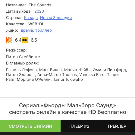
ближайших соседях в городке.
Название:
The Sounds
Дата выхода:
2020
Страна:
Канада
,
Новая Зеландия
Качество:
WEB-DL
Жанр:
драма
,
триллер
6.4
6.5
Режиссер:
Питер Стеббингс
В главных ролях:
Рашель Лефевр, Мэтт Вилан, Мэтью Нэйбл, Эмили Пиггфорд,
Питер Эллиотт, Anna-Maree Thomas, Vanessa Rare, Тэнди
Райт, Моргана О’Рейли, Tainui Tukiwaho
Сериал «Фьорды Мальборо Саунд»
смотреть онлайн в качестве HD бесплатно
СМОТРЕТЬ ОНЛАЙН
ПЛЕЕР #2
ТРЕЙЛЕР