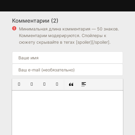
Неприятности с Мэгги
В поисках капитана
1 сезон
1 сезон
Коул
Гранта
Комментарии (2)
6.6
8.2
8.2
Минимальная длина комментария — 50 знаков.
Комментарии модерируются. Спойлеры к
сюжету скрывайте в тегах [spoiler][/spoiler].
ПОЛУЖИРНЫЙ
КУРСИВ
ПОДЧЕРКНУТЫЙ
ЗАЧЕРКНУТЫЙ
ВСТАВКА ЦИТАТЫ
ВСТАВКА СПОЙЛЕРА