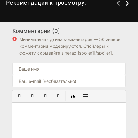
Рекомендации к просмотру:
Что скрывают маски
Дело Асунты
1 сезон
1 сезон
Комментарии (0)
7.6
6.3
6.8
Минимальная длина комментария — 50 знаков.
Комментарии модерируются. Спойлеры к
сюжету скрывайте в тегах [spoiler][/spoiler].
ПОЛУЖИРНЫЙ
КУРСИВ
ПОДЧЕРКНУТЫЙ
ЗАЧЕРКНУТЫЙ
ВСТАВКА ЦИТАТЫ
ВСТАВКА СПОЙЛЕРА