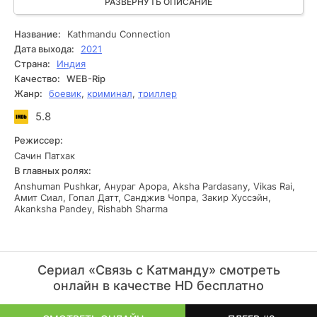
совершенно другой стране - в Непале. Постепенно
РАЗВЕРНУТЬ ОПИСАНИЕ
загадка начинает разгадываться. К чему приведет все
это? Смогут ли главные герои раскрыть правду? Проект
Название:
Kathmandu Connection
Связь с Катманду представляет захватывающий и
Дата выхода:
2021
увлекательный рассказ с явно выраженными
Страна:
Индия
детективными нотками.
Качество:
WEB-Rip
Жанр:
боевик
,
криминал
,
триллер
5.8
Режиссер:
Сачин Патхак
В главных ролях:
Anshuman Pushkar, Анураг Арора, Aksha Pardasany, Vikas Rai,
Амит Сиал, Гопал Датт, Санджив Чопра, Закир Хуссэйн,
Akanksha Pandey, Rishabh Sharma
Сериал «Связь с Катманду» смотреть
онлайн в качестве HD бесплатно