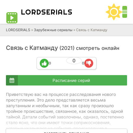
LORD
SERIALS
LORDSERIALS
»
Зарубежные сериалы
»
Связь с Катманду
Связь с Катманду
(2021) смотреть онлайн
0
0
0
Расписание серий
Приветствую вас на процессе расследования нового
преступления. Это дело представляется весьма
запутанным и необычным, так как сразу произошло
тройное происшествие, связанное, как оказалось, одной
тайной. Детали событий заволочены, однако, постепенно
стало ясно, что они имеют точки соприкосновения,
которые указывают на события, происходящие в