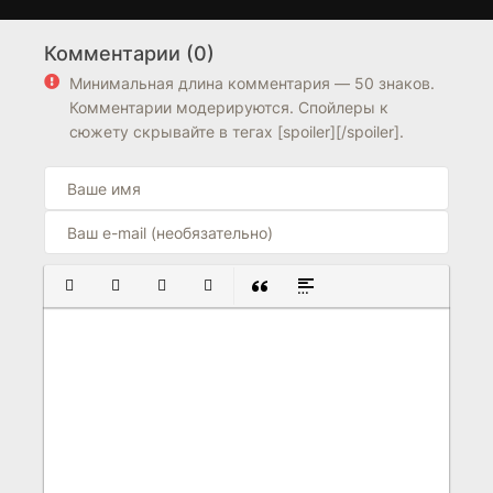
Победители и
Уголовное дело
2 сезон
1 сезон
проигравшие
Комментарии (0)
0
7.2
6.9
6.9
Минимальная длина комментария — 50 знаков.
Комментарии модерируются. Спойлеры к
сюжету скрывайте в тегах [spoiler][/spoiler].
ПОЛУЖИРНЫЙ
КУРСИВ
ПОДЧЕРКНУТЫЙ
ЗАЧЕРКНУТЫЙ
ВСТАВКА ЦИТАТЫ
ВСТАВКА СПОЙЛЕРА