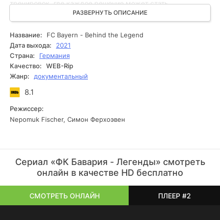
тренировок, где каждое решение может стать
судьбоносным. Особое внимание уделяется ключевым
РАЗВЕРНУТЬ ОПИСАНИЕ
фигурам клуба, чьи амбиции и опыт формировали его
легендарное наследие. Интрига развивается на грани
Название:
FC Bayern - Behind the Legend
личных и профессиональных испытаний, в которых
Дата выхода:
2021
человеческие эмоции переплетаются с безграничной
Страна:
Германия
страстью к футболу, создавая уникальную хронику
Качество:
WEB-Rip
триумфов и поражений.
Жанр:
документальный
8.1
Режиссер:
Nepomuk Fischer, Симон Ферхоэвен
Сериал «ФК Бавария - Легенды» смотреть
онлайн в качестве HD бесплатно
СМОТРЕТЬ ОНЛАЙН
ПЛЕЕР #2