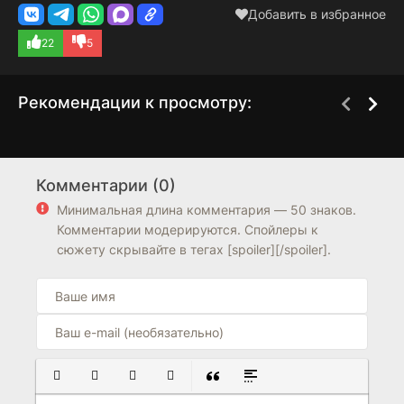
Добавить в избранное
22
5
Рекомендации к просмотру:
Терминатор: Битва за
Уборщица. История
2 сезон
1 сезон
будущее
матери-одиночки
Комментарии (0)
6.9
7.6
7.8
8.3
Минимальная длина комментария — 50 знаков.
Комментарии модерируются. Спойлеры к
сюжету скрывайте в тегах [spoiler][/spoiler].
ПОЛУЖИРНЫЙ
КУРСИВ
ПОДЧЕРКНУТЫЙ
ЗАЧЕРКНУТЫЙ
ВСТАВКА ЦИТАТЫ
ВСТАВКА СПОЙЛЕРА