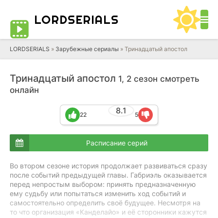
LORD
SERIALS
LORDSERIALS
»
Зарубежные сериалы
»
Тринадцатый апостол
Тринадцатый апостол
1, 2 сезон смотреть
онлайн
8.1
22
5
Расписание серий
Во втором сезоне история продолжает развиваться сразу
после событий предыдущей главы. Габриэль оказывается
перед непростым выбором: принять предназначенную
ему судьбу или попытаться изменить ход событий и
самостоятельно определить своё будущее. Несмотря на
то что организация «Канделайо» и её сторонники кажутся