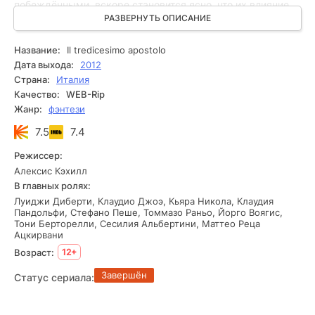
побеждёнными, вскоре становится ясно, что их влияние
всё ещё сохраняется, а истинные цели остаются
РАЗВЕРНУТЬ ОПИСАНИЕ
скрытыми. Расследование приводит героев к новым
открытиям, раскрывающим причины многолетнего
Название:
Il tredicesimo apostolo
противостояния и масштабы угрозы, которая оказывается
Дата выхода:
2012
гораздо серьёзнее, чем предполагалось ранее.
Страна:
Италия
Одновременно Габриэлю приходится разбираться в
Качество:
WEB-Rip
личных переживаниях: хотя его отношения с Клаудией
Жанр:
фэнтези
остались в прошлом, чувства к ней по-прежнему
оказывают влияние на его решения. Новый сезон сочетает
7.5
7.4
мистические тайны, драматические события и борьбу с
силами, способными изменить судьбу многих людей.
Режиссер:
Алексис Кэхилл
В главных ролях:
Луиджи Диберти, Клаудио Джоэ, Кьяра Никола, Клаудия
Пандольфи, Стефано Пеше, Томмазо Раньо, Йорго Воягис,
Тони Берторелли, Сесилия Альбертини, Маттео Реца
Ацкирвани
Возраст:
12+
Завершён
Статус сериала: