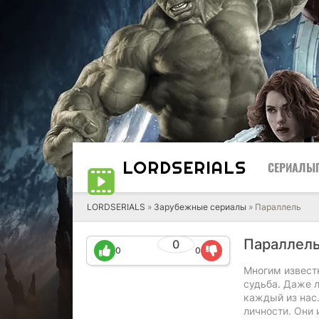
LORD
SERIALS
СЕРИАЛЫ
LORDSERIALS
»
Зарубежные сериалы
»
Параллель
Параллел
0
0
0
Многим известн
судьба. Даже л
каждый из нас
личности. Они 