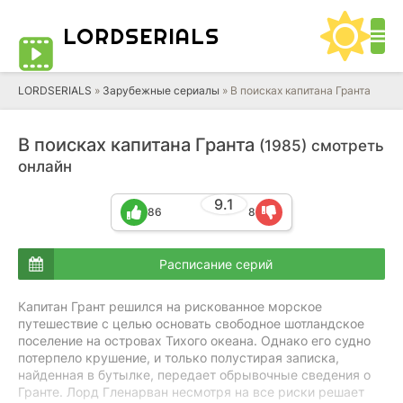
LORD
SERIALS
LORDSERIALS
»
Зарубежные сериалы
»
В поисках капитана Гранта
В поисках капитана Гранта
(1985) смотреть
онлайн
9.1
86
8
Расписание серий
Капитан Грант решился на рискованное морское
путешествие с целью основать свободное шотландское
поселение на островах Тихого океана. Однако его судно
потерпело крушение, и только полустирая записка,
найденная в бутылке, передает обрывочные сведения о
Гранте. Лорд Гленарван несмотря на все риски решает