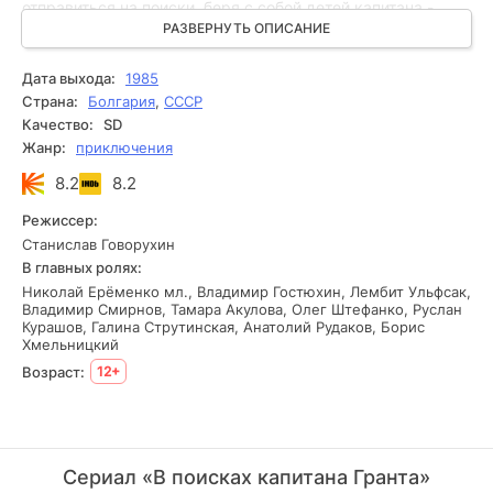
отправиться на поиски, беря с собой детей капитана -
Мэри и Роберта. Путь отважных путешественников лежит
РАЗВЕРНУТЬ ОПИСАНИЕ
через острова Атлантики, горы и пампасы Новой
Зеландии и Австралии, протяженные просторы Тихого
Дата выхода:
1985
океана, где их ожидают разнообразные приключения.
Страна:
Болгария
,
СССР
Качество:
SD
Жанр:
приключения
8.2
8.2
Режиссер:
Станислав Говорухин
В главных ролях:
Николай Ерёменко мл., Владимир Гостюхин, Лембит Ульфсак,
Владимир Смирнов, Тамара Акулова, Олег Штефанко, Руслан
Курашов, Галина Струтинская, Анатолий Рудаков, Борис
Хмельницкий
Возраст:
12+
Сериал «В поисках капитана Гранта»