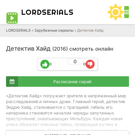
LORD
SERIALS
LORDSERIALS
»
Зарубежные сериалы
»
Детектив Хайд
Детектив Хайд
(2016) смотреть онлайн
0
0
0
Расписание серий
«Детектив Хайд» погружает зрителя в напряженный мир
расследований и личных драм. Главный герой, детектив
Эндрю Хайд, сталкивается с трагедией: гибель его
напарника становится началом череды запутанных
преступлений, охватывающих Мельбурн. Каждая новая
улика обнажает опасные тайны, превращая рутину в
смертельную игру. Атмосфера сериала, насыщенная