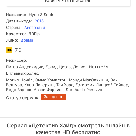
тревожными тенями и таинственными персонажами,
РАЗВЕРНУТЬ ОПИСАНИЕ
вызывает у зрителя постоянное ощущение
надвигающейся опасности. Ежедневная борьба Хайда за
Название:
Hyde & Seek
справедливость переплетается с его попытками
Дата выхода:
2016
сохранить семью и оставаться верным своим принципам.
Страна:
Австралия
Динамичное развитие сюжета и напряженные диалоги
Качество:
BDRip
оставляют зрителей на краю своих кресел, ненавязчиво
Жанр:
драма
поднимая вопросы о цене правды и личной
ответственности.
7.0
Режиссер:
Питер Андрикидис, Дэвид Цезар, Дэниэл Неттхейм
В главных ролях:
Мэтью Нэйбл, Эмма Хэмилтон, Мэнди МакЭлхинни, Зои
Вентура, Клер Ловеринг, Таи Хара, Джереми Линдсэй Тейлор,
Беде Варнок, Авани Фэррисс, Stephanie Panozzo
Завершён
Статус сериала:
Сериал «Детектив Хайд» смотреть онлайн в
качестве HD бесплатно