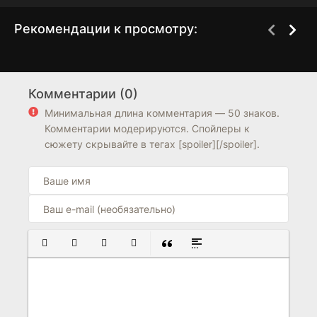
Рекомендации к просмотру:
Дэниел Спеллбаунд:
На краю сна
2 сезон
1 сезон
Охотник за
Комментарии (0)
волшебством
Минимальная длина комментария — 50 знаков.
6.9
Комментарии модерируются. Спойлеры к
сюжету скрывайте в тегах [spoiler][/spoiler].
ПОЛУЖИРНЫЙ
КУРСИВ
ПОДЧЕРКНУТЫЙ
ЗАЧЕРКНУТЫЙ
ВСТАВКА ЦИТАТЫ
ВСТАВКА СПОЙЛЕРА