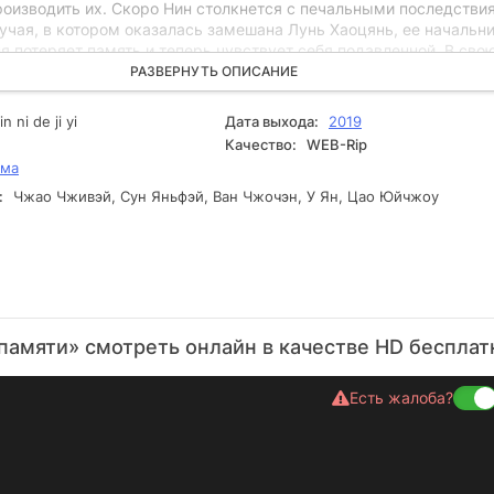
роизводить их. Скоро Нин столкнется с печальными последстви
учая, в котором оказалась замешана Лунь Хаоцянь, ее начальни
я потеряет память и теперь чувствует себя подавленной. В сво
решает воспользоваться своими невероятными способностями, 
РАЗВЕРНУТЬ ОПИСАНИЕ
рнуться к прежней жизни и восстановить потерянные воспомина
цель преследует главная героиня своими действиями? Некотор
in ni de ji yi
Дата выхода:
2019
ь, что она выгодно использует ситуацию для помощи своему
Качество:
WEB-Rip
нако вскоре становится ясно, что у Нин просто доброе сердце.
ама
:
Чжао Чживэй, Сун Яньфэй, Ван Чжочэн, У Ян, Цао Юйчжоу
памяти» смотреть онлайн в качестве HD бесплат
Есть жалоба?