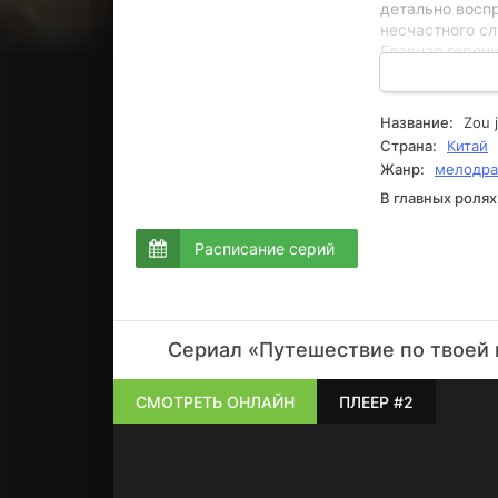
детально восп
несчастного сл
Главная героин
очередь, Нин 
помочь Нун ве
Однако какая 
Название:
Zou j
могут подумат
Страна:
Китай
начальнику. Од
Жанр:
мелодр
В главных ролях
Расписание серий
Сериал «Путешествие по твоей 
СМОТРЕТЬ ОНЛАЙН
ПЛЕЕР #2