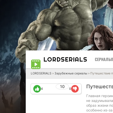
LORD
SERIALS
СЕРИАЛЫ
LORDSERIALS
»
Зарубежные сериалы
»
Путешествие п
Путешеств
10
4
0
Главная героин
не задумывала
образ жизни по
особенно из-за