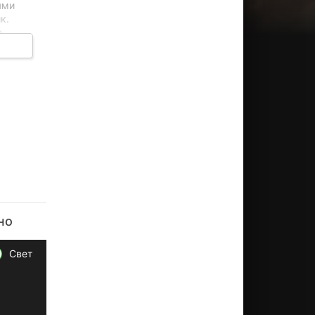
ями
к.
ю
чтобы
ния.
ые
но
Свет