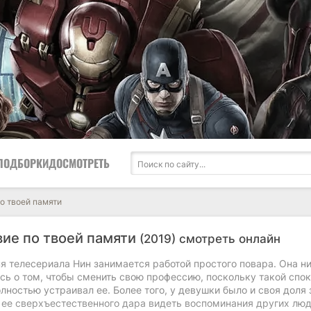
ПОДБОРКИ
ДОСМОТРЕТЬ
о твоей памяти
ие по твоей памяти
(2019) смотреть онлайн
я телесериала Нин занимается работой простого повара. Она н
сь о том, чтобы сменить свою профессию, поскольку такой спо
лностью устраивал ее. Более того, у девушки было и своя доля 
 ее сверхъестественного дара видеть воспоминания других люд