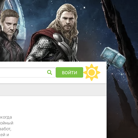
ВОЙТИ
икогда
койный
забот,
ей и