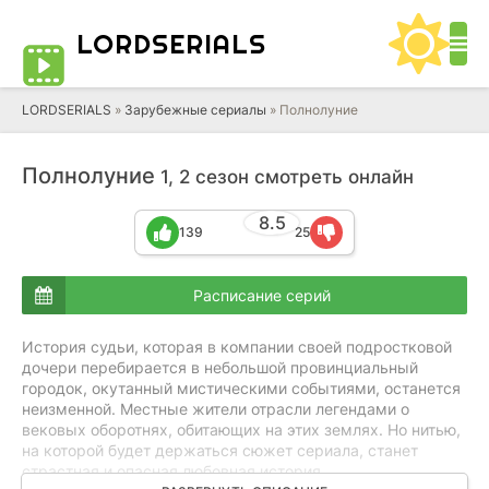
LORD
SERIALS
LORDSERIALS
»
Зарубежные сериалы
»
Полнолуние
Полнолуние
1, 2 сезон смотреть онлайн
8.5
139
25
Расписание серий
История судьи, которая в компании своей подростковой
дочери перебирается в небольшой провинциальный
городок, окутанный мистическими событиями, останется
неизменной. Местные жители отрасли легендами о
вековых оборотнях, обитающих на этих землях. Но нитью,
на которой будет держаться сюжет сериала, станет
страстная и опасная любовная история,