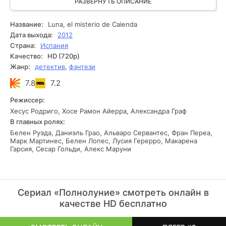
разворачивающаяся между дочерью судьи и загадочным
РАЗВЕРНУТЬ ОПИСАНИЕ
юношей.
Название:
Luna, el misterio de Calenda
Дата выхода:
2012
Страна:
Испания
Качество:
HD (720p)
Жанр:
детектив
,
фэнтези
7.8
7.2
Режиссер:
Хесус Родриго, Хосе Рамон Айерра, Александра Граф
В главных ролях:
Белен Руэда, Даниэль Грао, Альваро Сервантес, Фран Переа,
Марк Мартинес, Белен Лопес, Лусия Герерро, Макарена
Гарсия, Сесар Гольди, Алекс Маруни
Сериал «Полнолуние» смотреть онлайн в
качестве HD бесплатно