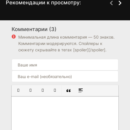
Рекомендации к просмотру:
Я тебя никому не
Пристань
1 сезон
1 сезон
отдам
Комментарии (3)
6.3
6.4
4.5
Минимальная длина комментария — 50 знаков.
Комментарии модерируются. Спойлеры к
сюжету скрывайте в тегах [spoiler][/spoiler].
ПОЛУЖИРНЫЙ
КУРСИВ
ПОДЧЕРКНУТЫЙ
ЗАЧЕРКНУТЫЙ
ВСТАВКА ЦИТАТЫ
ВСТАВКА СПОЙЛЕРА