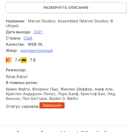
вселенной может быть непросто, однако авторы умело
погружают зрителей в увлекательную приключенческую
РАЗВЕРНУТЬ ОПИСАНИЕ
атмосферу. Главным сюжетом этого документального
сериала является история создания современных
Название:
Marvel Studios: Assembled (Marvel Studios: В
проектов вселенной Marvel. Зрители познакомятся с
сборе)
самыми популярными работами студии на данный момент
Дата выхода:
2021
и узнают о планах на будущее.
Страна:
США
Качество:
WEB-DL
Жанр:
документальный
7.4
7.8
Режиссер:
Брэд Барух
В главных ролях:
Кевин Файги, Флоренс Пью, Жаклин Шеффер, Азиф Али,
Кристен Андерсон-Лопес, Лорн Бэлф, Кристоф Бек, Нед
Бенсон, Пол Беттани, Baylen D. Bielitz
Завершён
Статус сериала: