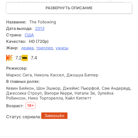
начале истории его сообщники помогают ему избежать
казни и организуют побег. Чтобы остановить его, ФБР
РАЗВЕРНУТЬ ОПИСАНИЕ
привлекает Райана Харди — агента, который однажды
уже смог его поймать. Теперь им предстоит снова
Название:
The Following
вступить в противостояние, где на кону стоят жизни
Дата выхода:
2013
людей.
Страна:
США
Качество:
HD (720p)
Жанр:
драма
,
триллер
,
ужасы
7.2
7.4
Режиссер:
Маркос Сига, Николь Кэссел, Джошуа Батлер
В главных ролях:
Кевин Бейкон, Шон Эшмор, Джеймс Пьюрфой, Сэм Андервуд,
Джессика Строуп, Вэлори Керри, Натали Зи, Зулейха
Робинсон, Нико Торторелла, Кайл Кэтлетт
Возраст:
18+
Завершён
Статус сериала: