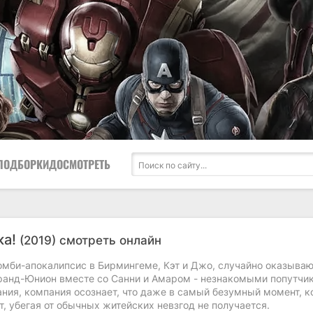
ПОДБОРКИ
ДОСМОТРЕТЬ
ка!
(2019) смотреть онлайн
мби-апокалипсис в Бирмингеме, Кэт и Джо, случайно оказываю
Гранд-Юнион вместе со Санни и Амаром - незнакомыми попутчи
ния, компания осознает, что даже в самый безумный момент, к
, убегая от обычных житейских невзгод не получается.