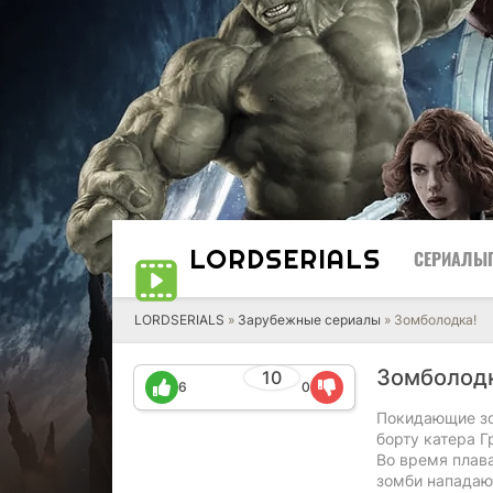
LORD
SERIALS
СЕРИАЛЫ
LORDSERIALS
»
Зарубежные сериалы
»
Зомболодка!
Зомболод
10
6
0
Покидающие зо
борту катера 
Во время плава
зомби нападают