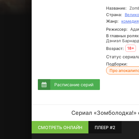
Название:
Zomb
Страна:
Велико
Жанр:
комедия
Режиссер:
Ада
В главных ролях
Дэниэл Барнард,
Возраст:
18+
Статус сериал
Подборки:
Про апокалип
Расписание серий
Сериал «Зомболодка!» 
СМОТРЕТЬ ОНЛАЙН
ПЛЕЕР #2