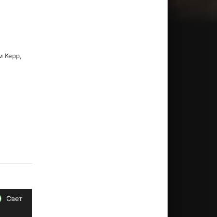
м Керр,
Свет