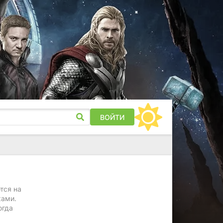
ВОЙТИ
тся на
ками.
огда