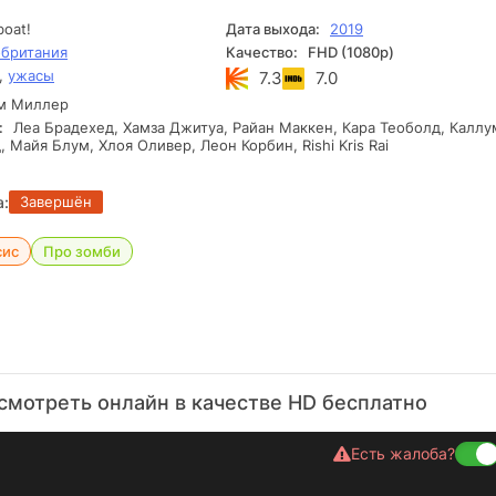
oat!
Дата выхода:
2019
британия
Качество:
FHD (1080p)
,
ужасы
7.3
7.0
м Миллер
:
Леа Брадехед, Хамза Джитуа, Райан Маккен, Кара Теоболд, Каллу
 Майя Блум, Хлоя Оливер, Леон Корбин, Rishi Kris Rai
а:
Завершён
сис
Про зомби
смотреть онлайн в качестве HD бесплатно
Есть жалоба?