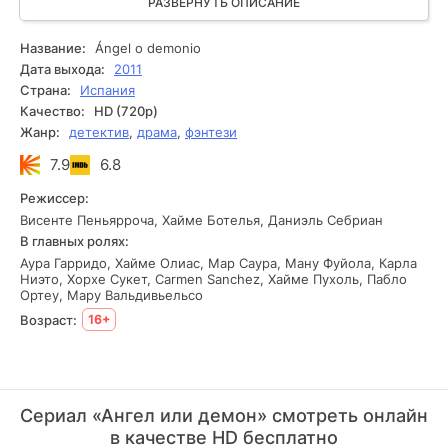
силы на своих злодейских целях. Натанаэль, опытный
РАЗВЕРНУТЬ ОПИСАНИЕ
наставник Валерии, твердо решил не позволить этому
произойти. Он сделал все возможное для того, чтобы
Название:
Ángel o demonio
предотвратить переманивание девушки на сторону зла,
Дата выхода:
2011
понимая, как важна ее роль в борьбе со злом. Но будет ли
Страна:
Испания
он успешен в своих усилиях и сможет ли спасти Валерию
Качество:
HD (720p)
от опасной участи, пока она не провалилась во тьму
Жанр:
детектив
,
драма
,
фэнтези
окончательно...
7.9
6.8
Режиссер:
Висенте Пеньярроча, Хайме Ботелья, Даниэль Себриан
В главных ролях:
Аура Гарридо, Хайме Олиас, Мар Саура, Ману Фуйола, Карла
Ниэто, Хорхе Сукет, Carmen Sanchez, Хайме Пухоль, Пабло
Ортеу, Мару Вальдивьельсо
Возраст:
16+
Сериал «Ангел или демон» смотреть онлайн
в качестве HD бесплатно