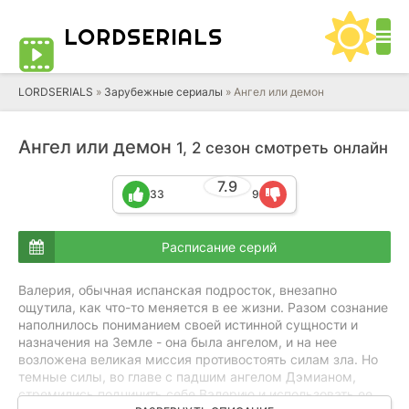
LORD
SERIALS
LORDSERIALS
»
Зарубежные сериалы
»
Ангел или демон
Ангел или демон
1, 2 сезон смотреть онлайн
7.9
33
9
Расписание серий
Валерия, обычная испанская подросток, внезапно
ощутила, как что-то меняется в ее жизни. Разом сознание
наполнилось пониманием своей истинной сущности и
назначения на Земле - она была ангелом, и на нее
возложена великая миссия противостоять силам зла. Но
темные силы, во главе с падшим ангелом Дэмианом,
стремились подчинить себе Валерию и использовать ее