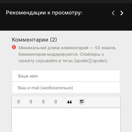
Рекомендации к просмотру:
Дурак от Бога
Один шаг на пути к
1 сезон
1 сезон
свободе
Комментарии (2)
5.3
5.8
Минимальная длина комментария — 50 знаков.
Комментарии модерируются. Спойлеры к
сюжету скрывайте в тегах [spoiler][/spoiler].
ПОЛУЖИРНЫЙ
КУРСИВ
ПОДЧЕРКНУТЫЙ
ЗАЧЕРКНУТЫЙ
ВСТАВКА ЦИТАТЫ
ВСТАВКА СПОЙЛЕРА