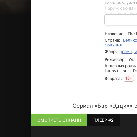
казалось, уже 
Париж своими 
Всего ей было 
Обещание, данн
время снова вс
истинный и нак
Название:
The 
Страна:
Велико
Франция
Жанр:
драма
,
м
Режиссер:
Уда 
В главных ролях
Ludovic Louis, 
Возраст:
18+
Сериал «Бар «Эдди»» с
СМОТРЕТЬ ОНЛАЙН
ПЛЕЕР #2