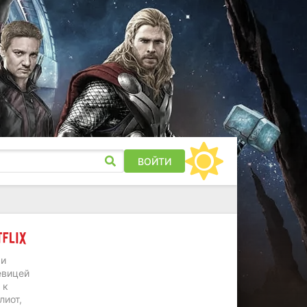
ВОЙТИ
 и
евицей
 к
лиот,