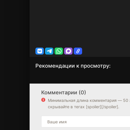
Рекомендации к просмотру:
Вспомнить все
Эллиот с плане
3 сезон
1 сезон
связи
Земля
Комментарии (0)
7.2
8.0
7.4
Минимальная длина комментария — 50 
скрывайте в тегах [spoiler][/spoiler].