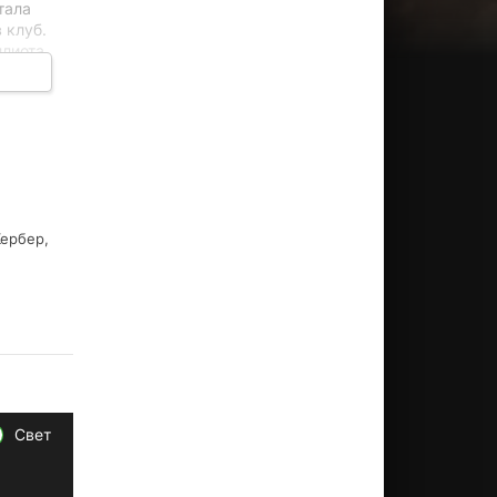
тала
 клуб.
лиота.
ало
Кербер,
Свет