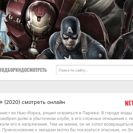
ПОДБОРКИ
ДОСМОТРЕТЬ
и»
(2020) смотреть онлайн
анист из Нью-Йорка, решил освоиться в Париже. В городе моды
риобрел долю в убыточном клубе, а его сложные отношения с п
али его в напряжении. Тем не менее, он не хотел возвращаться
 Прикосновение к звездам могло бы показаться опасным, но Эл