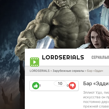
LORD
SERIALS
СЕРИАЛЫ
LORDSERIALS
»
Зарубежные сериалы
»
Бар «Эдди»
Бар «Эдд
10
1
0
Эллиот Удо, пи
искусства он п
постоянно держ
прежней славе.