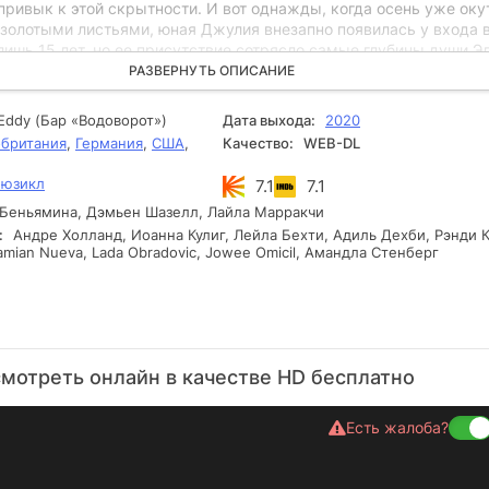
привык к этой скрытности. И вот однажды, когда осень уже оку
золотыми листьями, юная Джулия внезапно появилась у входа в
лишь 15 лет, но ее присутствие сотрясло самые глубины души Эл
ое отцом во многом давно потеряло свою актуальность, и наст
РАЗВЕРНУТЬ ОПИСАНИЕ
помнить о нем. Эллиот понял, что пришло время встать на путь
онец-то взять свою жизнь в руки.
Eddy (Бар «Водоворот»)
Дата выхода:
2020
британия
,
Германия
,
США
,
Качество:
WEB-DL
юзикл
7.1
7.1
Беньямина, Дэмьен Шазелл, Лайла Марракчи
:
Андре Холланд, Иоанна Кулиг, Лейла Бехти, Адиль Дехби, Рэнди 
Damian Nueva, Lada Obradovic, Jowee Omicil, Амандла Стенберг
мотреть онлайн в качестве HD бесплатно
Есть жалоба?