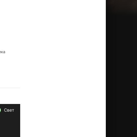
ика
Свет