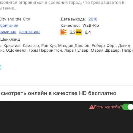
ходится отправиться в соседний город, что превращается в
тание...
City and the City
Дата выхода:
2018
британия
Качество:
WEB-Rip
риминал
,
фантастика
6.2
6.4
 Шенклэнд
:
Кристиан Камарго, Рон Кук, Мандип Диллон, Роберт Фёрт, Дэвид
ис О’Доннелл, Грэм Пэррингтон, Лара Пулвер, Мария Шрадер, Папр
 смотреть онлайн в качестве HD бесплатно
Есть жалоба?