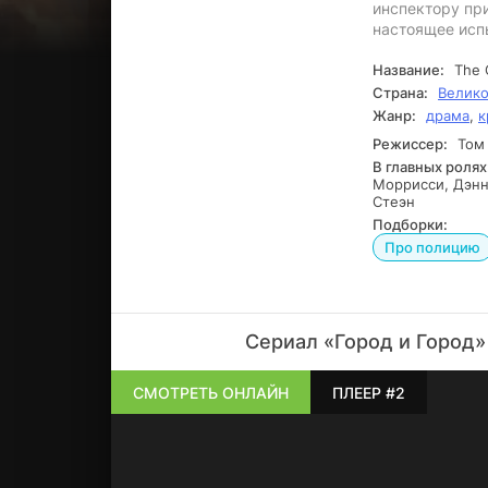
инспектору при
настоящее испы
Название:
The 
Страна:
Велико
Жанр:
драма
,
к
Режиссер:
Том
В главных ролях
Моррисси, Дэнн
Стеэн
Подборки:
Про полицию
Сериал «Город и Город»
СМОТРЕТЬ ОНЛАЙН
ПЛЕЕР #2