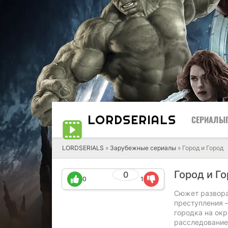
LORD
SERIALS
СЕРИАЛЫ
LORDSERIALS
»
Зарубежные сериалы
»
Город и Город
Город и Г
0
0
1
Сюжет развора
преступления 
городка на окр
расследование,