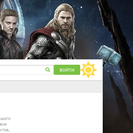
ВОЙТИ
ьшого
свое
ктов,