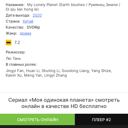
ветеринарной клинике, и с этого момента их жизни
Название:
My Lonely Planet (Earth blushes / Румянец Земли /
начинают происходить настоящие странные и загадочные
Di qiu lian hong le)
события, которые трудно назвать иными, как
Дата выхода:
2020
мистическими. Один из персонажей, чувствуя себя
Страна:
Китай
несчастным, начинает вести себя настолько же
Качество:
DVDRip
искаженно, как питомец другого героя.
Жанр:
драма
7.2
Режиссер:
Лю Тань
В главных ролях:
Jingyi Fan, Huan Li, Shuting Li, Guodong Liang, Yang Shize,
Kaixin Xu, Meng Yan, Lingyi Zhang
Сериал «Моя одинокая планета» смотреть
онлайн в качестве HD бесплатно
СМОТРЕТЬ ОНЛАЙН
ПЛЕЕР #2