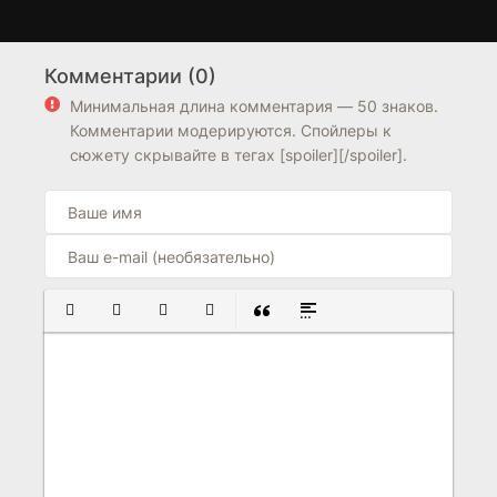
Пропавшие без вести
Метод
1 сезон
1 сезон
Комментарии (0)
6.9
8.0
Минимальная длина комментария — 50 знаков.
Комментарии модерируются. Спойлеры к
сюжету скрывайте в тегах [spoiler][/spoiler].
ПОЛУЖИРНЫЙ
КУРСИВ
ПОДЧЕРКНУТЫЙ
ЗАЧЕРКНУТЫЙ
ВСТАВКА ЦИТАТЫ
ВСТАВКА СПОЙЛЕРА