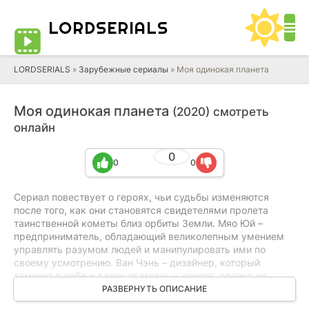
LORD
SERIALS
LORDSERIALS
»
Зарубежные сериалы
»
Моя одинокая планета
Моя одинокая планета
(2020) смотреть
онлайн
0
0
0
Сериал повествует о героях, чьи судьбы изменяются
после того, как они становятся свидетелями пролета
таинственной кометы близ орбиты Земли. Мяо Юй –
предприниматель, обладающий великолепным умением
управлять разумом людей и манипулировать ими по
своему усмотрению. Ван Чэнь – дизайнер, который
замкнут в себе и далек от модных кругов, однако не
теряет уверенности в своих способностях и отлично знает
РАЗВЕРНУТЬ ОПИСАНИЕ
свое дело. Главные герои встречаются в небольшой