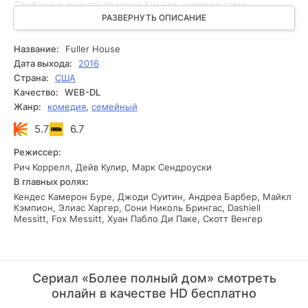
Стефани и лучшей подруге Кимми, которая сама
воспитывает дочь-подростка. Девушки приняли решение
РАЗВЕРНУТЬ ОПИСАНИЕ
переехать к Диджей, в надежде тем самым облегчить ей
жизнь.
Название:
Fuller House
Дата выхода:
2016
Страна:
США
Качество:
WEB-DL
Жанр:
комедия
,
семейный
5.7
6.7
Режиссер:
Рич Коррелл, Дейв Кулир, Марк Сендроуски
В главных ролях:
Кендес Камерон Буре, Джоди Суитин, Андреа Барбер, Майкл
Кэмпион, Элиас Харгер, Сони Николь Брингас, Dashiell
Messitt, Fox Messitt, Хуан Пабло Ди Паке, Скотт Венгер
Сериал «Более полный дом» смотреть
онлайн в качестве HD бесплатно