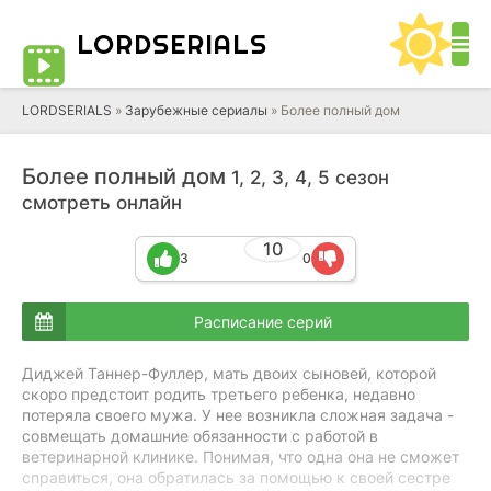
LORD
SERIALS
LORDSERIALS
»
Зарубежные сериалы
»
Более полный дом
Более полный дом
1, 2, 3, 4, 5 сезон
смотреть онлайн
10
3
0
Расписание серий
Диджей Таннер-Фуллер, мать двоих сыновей, которой
скоро предстоит родить третьего ребенка, недавно
потеряла своего мужа. У нее возникла сложная задача -
совмещать домашние обязанности с работой в
ветеринарной клинике. Понимая, что одна она не сможет
справиться, она обратилась за помощью к своей сестре