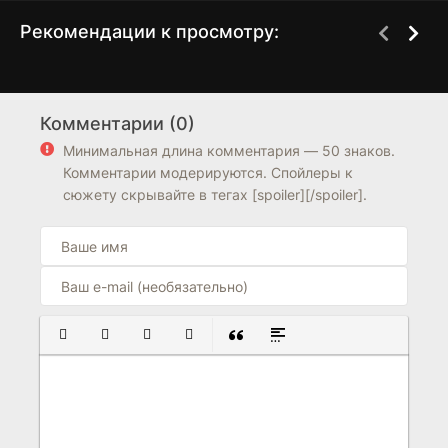
Рекомендации к просмотру:
Сделай погромче,
Любовь - начало и
1 сезон
1 сезон
Чарли
конец
Комментарии (0)
6.5
7.0
7.5
Минимальная длина комментария — 50 знаков.
Комментарии модерируются. Спойлеры к
сюжету скрывайте в тегах [spoiler][/spoiler].
ПОЛУЖИРНЫЙ
КУРСИВ
ПОДЧЕРКНУТЫЙ
ЗАЧЕРКНУТЫЙ
ВСТАВКА ЦИТАТЫ
ВСТАВКА СПОЙЛЕРА