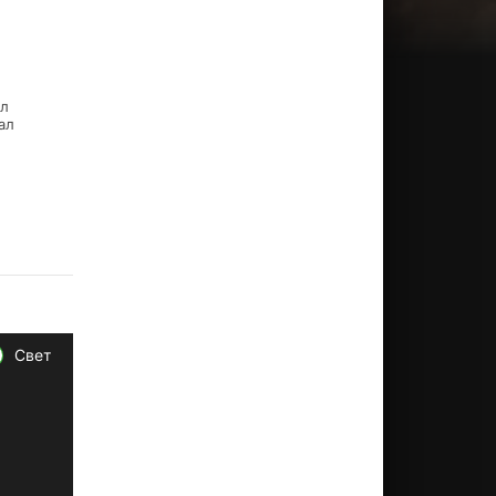
кл
ал
Свет