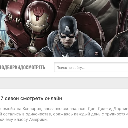
ПОДБОРКИ
ДОСМОТРЕТЬ
-7 сезон смотреть онлайн
 семейства Конноров, внезапно скончалась. Дэн, Джеки, Дарлин
й остались в одиночестве, сражаясь каждый день с трудностям
очему классу Америки.