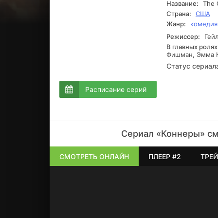
Название:
The 
Страна:
США
Жанр:
комедия
Режиссер:
Гейл
В главных ролях
Фишман, Эмма К
Статус сериал
Расписание серий
Сериал «Коннеры» см
СМОТРЕТЬ ОНЛАЙН
ПЛЕЕР #2
ТРЕЙ