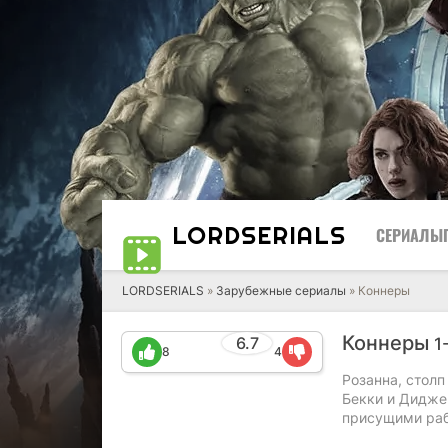
LORD
SERIALS
СЕРИАЛЫ
LORDSERIALS
»
Зарубежные сериалы
»
Коннеры
Коннеры
6.7
1
8
4
Розанна, столп
Бекки и Дидже
присущими раб