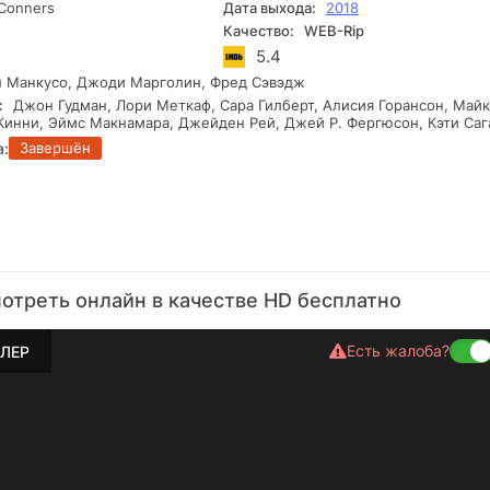
Conners
Дата выхода:
2018
Качество:
WEB-Rip
5.4
 Манкусо, Джоди Марголин, Фред Сэвэдж
:
Джон Гудман, Лори Меткаф, Сара Гилберт, Алисия Горансон, Май
инни, Эймс Макнамара, Джейден Рей, Джей Р. Фергюсон, Кэти Саг
а:
Завершён
отреть онлайн в качестве HD бесплатно
Есть жалоба?
ЛЕР