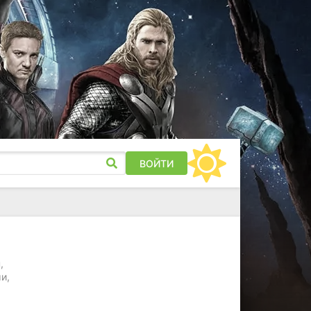
ВОЙТИ
,
и,