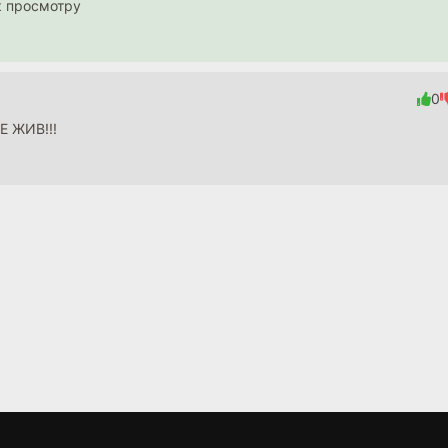
к просмотру
0
Е ЖИВ!!!