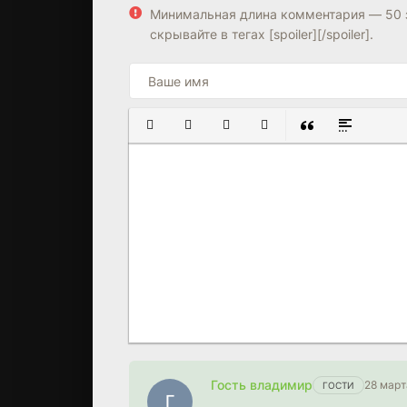
7.5
7.7
Минимальная длина комментария — 50 
скрывайте в тегах [spoiler][/spoiler].
ПОЛУЖИРНЫЙ
КУРСИВ
ПОДЧЕРКНУТЫЙ
ЗАЧЕРКНУТЫЙ
ВСТАВКА ЦИТАТ
ВСТАВКА С
Гость владимир
28 март
ГОСТИ
Г