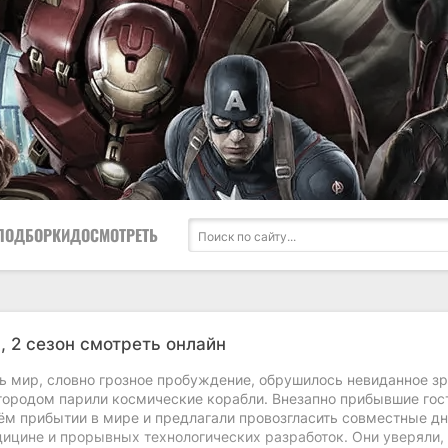
ПОДБОРКИ
ДОСМОТРЕТЬ
1, 2 сезон смотреть онлайн
сь мир, словно грозное пробуждение, обрушилось невиданное з
городом парили космические корабли. Внезапно прибывшие гос
оём прибытии в мире и предлагали провозгласить совместные д
ицине и прорывных технологических разработок. Они уверяли, 