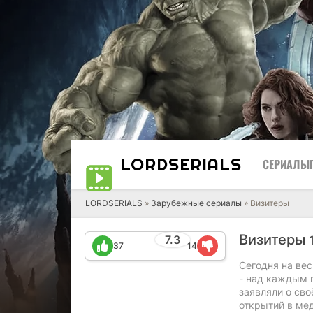
LORD
SERIALS
СЕРИАЛЫ
LORDSERIALS
»
Зарубежные сериалы
»
Визитеры
Визитеры
7.3
37
14
Сегодня на ве
- над каждым 
заявляли о св
открытий в мед