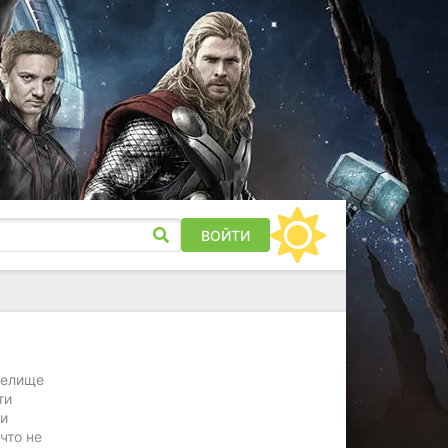
ВОЙТИ
релище
ти
ни
что не