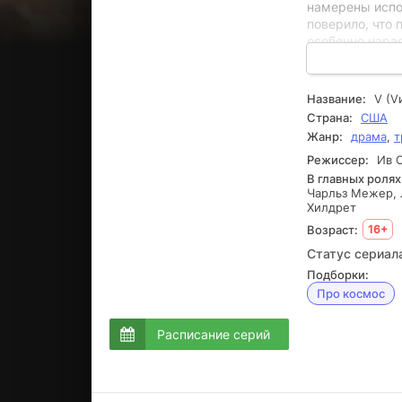
намерены испо
поверило, что
особенно нара
процессе расс
безопасности 
нападение со с
Название:
V (V
задумали прон
Страна:
США
намерением под
Жанр:
драма
,
т
оказалось пра
козыри. Во-пер
Режиссер:
Ив С
презентациях. 
В главных ролях
Чарльз Межер, 
включая сына 
Хилдрет
подозревающим
научиться бала
Возраст:
16+
который встал 
Статус сериал
Подборки:
Про космос
Расписание серий