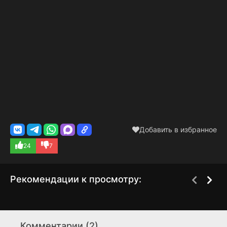
Добавить в избранное
24
7
Рекомендации к просмотру:
Благодетель
Исключение
1 сезон
2 сезон
Комментарии (2)