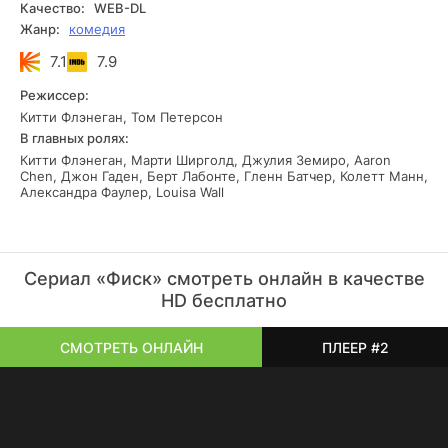
Качество:
WEB-DL
Жанр:
комедия
7.1
7.9
Режиссер:
Китти Флэнеган, Том Петерсон
В главных ролях:
Китти Флэнеган, Марти Ширголд, Джулия Земиро, Aaron
Chen, Джон Гаден, Берт Лабонте, Гленн Батчер, Колетт Манн,
Александра Фаулер, Louisa Wall
Сериал «Фиск» смотреть онлайн в качестве
HD бесплатно
СМОТРЕТЬ ОНЛАЙН
ПЛЕЕР #2