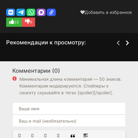
Добавить в избранное
23
9
Рекомендации к просмотру:
Колония
Зачем ты пришёл в
3 сезон
1 сезон
мой дом?
Комментарии (0)
6.5
7.3
Минимальная длина комментария — 50 знаков.
Комментарии модерируются. Спойлеры к
сюжету скрывайте в тегах [spoiler][/spoiler].
ПОЛУЖИРНЫЙ
КУРСИВ
ПОДЧЕРКНУТЫЙ
ЗАЧЕРКНУТЫЙ
ВСТАВКА ЦИТАТЫ
ВСТАВКА СПОЙЛЕРА