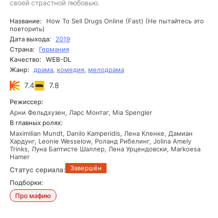
своей страстной любовью.
Название:
How To Sell Drugs Online (Fast) (Не пытайтесь это
повторить)
Дата выхода:
2019
Страна:
Германия
Качество:
WEB-DL
Жанр:
драма
,
комедия
,
мелодрама
7.4
7.8
Режиссер:
Арни Фельдхузен, Ларс Монтаг, Mia Spengler
В главных ролях:
Maximilian Mundt, Danilo Kamperidis, Лена Кленке, Дамиан
Хардунг, Leonie Wesselow, Роланд Рибелинг, Jolina Amely
Trinks, Луна Баптисте Шаллер, Лена Урцендовски, Markoesa
Hamer
Завершён
Статус сериала:
Подборки:
Про мафию