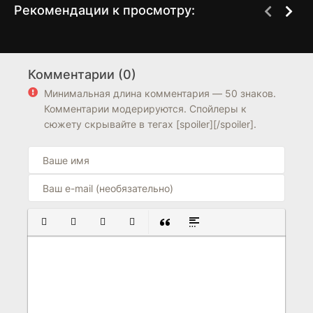
Рекомендации к просмотру:
Что случилось в
Ненавижу Рождество
1 сезон
2 сезон
Рождество
Комментарии (0)
7.1
6.6
6.2
6.7
Минимальная длина комментария — 50 знаков.
Комментарии модерируются. Спойлеры к
сюжету скрывайте в тегах [spoiler][/spoiler].
ПОЛУЖИРНЫЙ
КУРСИВ
ПОДЧЕРКНУТЫЙ
ЗАЧЕРКНУТЫЙ
ВСТАВКА ЦИТАТЫ
ВСТАВКА СПОЙЛЕРА