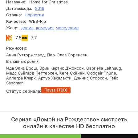
Название:
Home for Christmas
Дата выхода:
2019
Страна:
Норвегия
Качество:
WEB-Rip
Жанр:
драма
,
комедия
,
мелодрама
7.5
7.7
Режиссер:
Анна Гуттормсгард, Пер-Олав Соренсен
В главных ролях:
Ида Элиз Брош, Эрик Кертис Джонсон, Gabrielle Leithaug,
Мадс Сьёгард Петтерсен, Хеге Скёйен, Oddgeir Thune,
Аллегра Кларк, Артур Хакалахти, Дэннис Сторхой, Felix
Sandman
Пауза (TBD)
Статус сериала:
Сериал «Домой на Рождество» смотреть
онлайн в качестве HD бесплатно