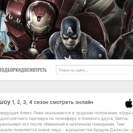
ПОДБОРКИ
ДОСМОТРЕТЬ
 шоу
1, 2, 3, 4 сезон смотреть онлайн
еведущая Алекс Леви оказывается в трудном положении, когда 
долголетнего партнера по телеэфиру и близкого друга, Митча
 увольняют его после обвинений в неэтичном поведении. Тем
канале появляется новое лицо - журналистка Брэдли Джексон, 