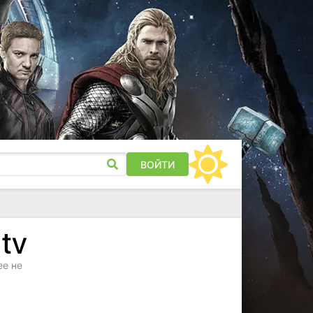
ВОЙТИ
ее не
у