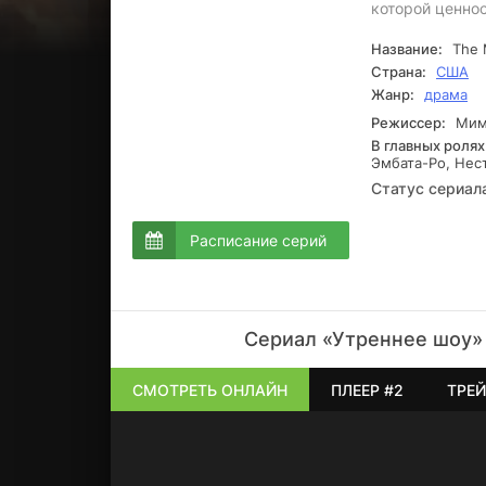
которой ценно
Название:
The 
Страна:
США
Жанр:
драма
Режиссер:
Мими
В главных ролях
Эмбата-Ро, Нес
Статус сериал
Расписание серий
Сериал «Утреннее шоу» 
СМОТРЕТЬ ОНЛАЙН
ПЛЕЕР #2
ТРЕЙ