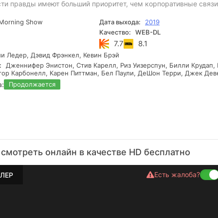
сти правды имеют больший приоритет, чем корпоративные связи
Morning Show
Дата выхода:
2019
Качество:
WEB-DL
7.7
8.1
 Ледер, Дэвид Фрэнкел, Кевин Брэй
:
Дженнифер Энистон, Стив Карелл, Риз Уизерспун, Билли Крудап, 
тор Карбонелл, Карен Питтман, Бел Паули, ДеШон Терри, Джек Дев
а:
Продолжается
смотреть онлайн в качестве HD бесплатно
Есть жалоба?
ЛЕР