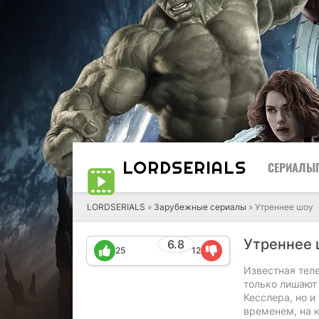
LORD
SERIALS
СЕРИАЛЫ
LORDSERIALS
»
Зарубежные сериалы
»
Утреннее шоу
Утреннее
6.8
25
12
Известная тел
только лишают 
Кесслера, но и
временем, на 