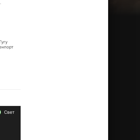
.
Гугу
енпорт
Свет