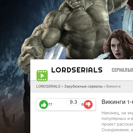
LORD
SERIALS
СЕРИАЛЫ
LORDSERIALS
»
Зарубежные сериалы
»
Викинги
Викинги
9.3
1-
77
6
Наконец, на э
популярных и 
проект расска
Скандинавии, и