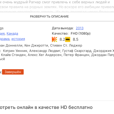
м очень мудрый Рагнар смог привлечь к себе верных людей и
свои правила на родных землях. Но вскоре его амбиции привели
окорение европейских земель. Их путь пролегал через Францию
ариж и завладели богатствами одной из самых мощных стран
РАЗВЕРНУТЬ ОПИСАНИЕ
ропы! Не смогли английские армии остановить викингов, даже
 море оказалось бесполезным для защиты. Бесстрашные герои
ngs
Дата выхода:
2013
нуть ещё глубже в европейский континент и создали немало
дия
,
Канада
Качество:
FHD (1080p)
 в разных частях Европы. Продолжение истории обещает зрите
драма
,
история
8.2
8.5
ересных приключений. На этот раз главный герой отправится н
ли со своими верными товарищами. Его судьба переплетется с
ан Доннелли, Кен Джиротти, Стивен Ст. Леджер
чного Олега, роль которого исполнит талантливый российский а
:
Кэтрин Уинник, Александр Людвиг, Густаф Скарсгард, Джорджия Х
 Клайв Стэнден, Алекс Хег Андерсен, Петер Францен, Джордан Пат
кий. Однако, каким образом разворотится новый сезон этого
ьсё
риала? Тайна остаётся пока нераскрытой.
а:
Завершён
отреть онлайн в качестве HD бесплатно