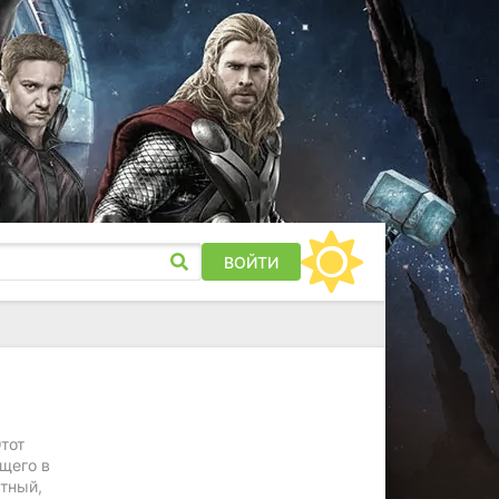
ВОЙТИ
тот
щего в
стный,