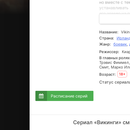
но вместе с те
устанавливать 
его армию на п
они осадили П
Центральной Ев
нахождение на
Название:
Viki
сумели проник
Страна:
Ирлан
неприятностей
Жанр:
боевик
,
ещё больше инт
восточные зем
Режиссер:
Киар
судьбой загадо
В главных ролях
Трэвис Фиммел,
Данила Козловс
Смит, Марко Ил
знаменитого се
Возраст:
18+
Статус сериал
Расписание серий
Сериал «Викинги» см