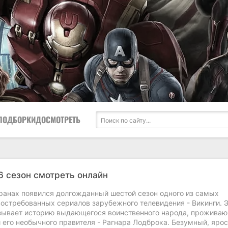
ПОДБОРКИ
ДОСМОТРЕТЬ
6 сезон смотреть онлайн
кранах появился долгожданный шестой сезон одного из самых
востребованных сериалов зарубежного телевидения - Викинги. Э
зывает историю выдающегося воинственного народа, проживаю
 его необычного правителя - Рагнара Лодброка. Безумный, яро