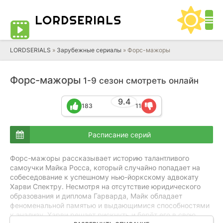
LORD
SERIALS
LORDSERIALS
»
Зарубежные сериалы
»
Форс-мажоры
Форс-мажоры
1-9 сезон смотреть онлайн
9.4
183
11
Расписание серий
Форс-мажоры рассказывает историю талантливого
самоучки Майка Росса, который случайно попадает на
собеседование к успешному нью-йоркскому адвокату
Харви Спектру. Несмотря на отсутствие юридического
образования и диплома Гарварда, Майк обладает
феноменальной памятью и выдающимися способностями
к анализу. Харви решает рискнуть и берёт его в свою