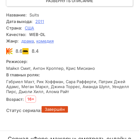
команду, скрывая правду о его прошлом. Так начинается
РАЗВЕРНУТЬ ОПИСАНИЕ
сотрудничество двух совершенно разных людей, которым
приходится не только выигрывать сложные дела, но и
Название:
Suits
постоянно защищать секрет, способный разрушить их
Дата выхода:
2011
карьеру и репутацию.
Страна:
США
Качество:
WEB-DL
Жанр:
драма
,
комедия
8.6
8.4
Режиссер:
Майкл Смит, Антон Кроппер, Крис Мисиано
В главных ролях:
Гэбриел Махт, Рик Хоффман, Сара Рафферти, Патрик Джей
Адамс, Меган Маркл, Джина Торрес, Аманда Шулл, Уенделл
Пирс, Дьюли Хилл, Алома Райт
Возраст:
16+
Завершён
Статус сериала:
Сериал «Форс-мажоры» смотреть онлайн в