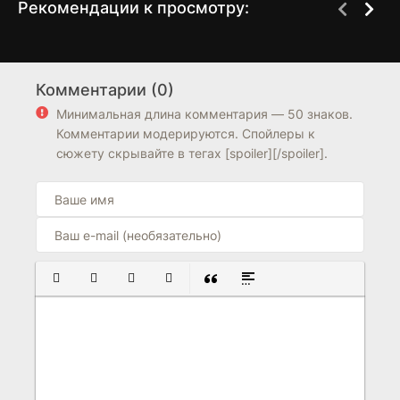
Рекомендации к просмотру:
Боишься ли ты
Тайное общество
3 сезон
2 сезон
темноты?
мистера Бенедикта
Комментарии (0)
6.2
7.1
6.8
7.6
Минимальная длина комментария — 50 знаков.
Комментарии модерируются. Спойлеры к
сюжету скрывайте в тегах [spoiler][/spoiler].
ПОЛУЖИРНЫЙ
КУРСИВ
ПОДЧЕРКНУТЫЙ
ЗАЧЕРКНУТЫЙ
ВСТАВКА ЦИТАТЫ
ВСТАВКА СПОЙЛЕРА