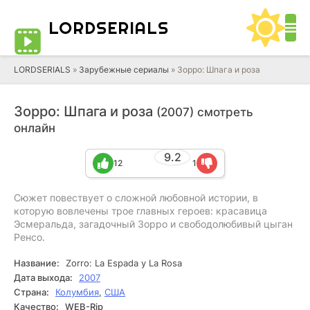
LORD
SERIALS
LORDSERIALS
»
Зарубежные сериалы
»
Зорро: Шпага и роза
Зорро: Шпага и роза
(2007) смотреть
онлайн
9.2
12
1
Сюжет повествует о сложной любовной истории, в
которую вовлечены трое главных героев: красавица
Эсмеральда, загадочный Зорро и свободолюбивый цыган
Ренсо.
Название:
Zorro: La Espada y La Rosa
Дата выхода:
2007
Страна:
Колумбия
,
США
Качество:
WEB-Rip