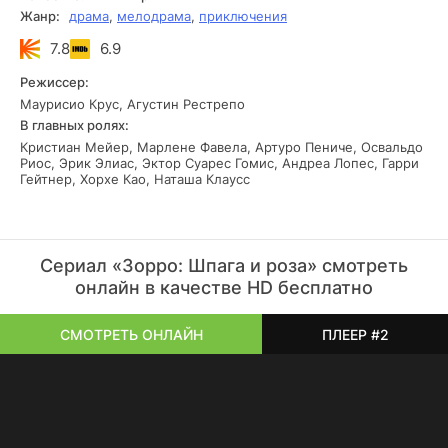
Жанр:
драма
,
мелодрама
,
приключения
7.8
6.9
Режиссер:
Маурисио Крус, Агустин Рестрепо
В главных ролях:
Кристиан Мейер, Марлене Фавела, Артуро Пениче, Освальдо
Риос, Эрик Элиас, Эктор Суарес Гомис, Андреа Лопес, Гарри
Гейтнер, Хорхе Као, Наташа Клаусс
Сериал «Зорро: Шпага и роза» смотреть
онлайн в качестве HD бесплатно
СМОТРЕТЬ ОНЛАЙН
ПЛЕЕР #2